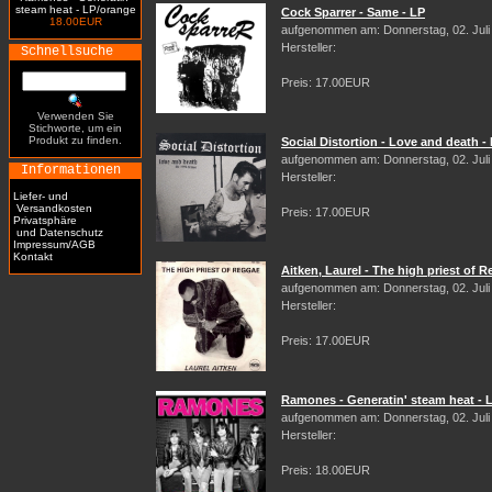
steam heat - LP/orange
Cock Sparrer - Same - LP
18.00EUR
aufgenommen am: Donnerstag, 02. Juli
Hersteller:
Schnellsuche
Preis: 17.00EUR
Verwenden Sie
Stichworte, um ein
Produkt zu finden.
Social Distortion - Love and death -
aufgenommen am: Donnerstag, 02. Juli
Informationen
Hersteller:
Liefer- und
Versandkosten
Preis: 17.00EUR
Privatsphäre
und Datenschutz
Impressum/AGB
Kontakt
Aitken, Laurel - The high priest of 
aufgenommen am: Donnerstag, 02. Juli
Hersteller:
Preis: 17.00EUR
Ramones - Generatin' steam heat - 
aufgenommen am: Donnerstag, 02. Juli
Hersteller:
Preis: 18.00EUR