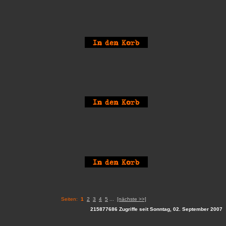
Seiten:
1
2
3
4
5
...
[nächste >>]
215877686 Zugriffe seit Sonntag, 02. September 2007