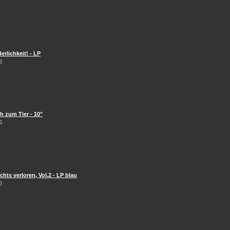
erlichkeit! - LP
6
 zum Tier - 10"
6
hts verloren, Vol.2 - LP blau
6