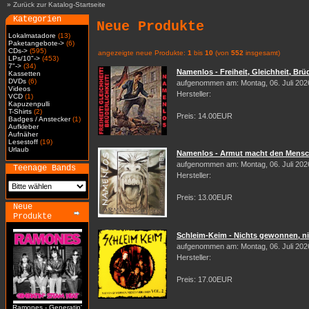
»
Zurück zur Katalog-Startseite
Kategorien
Neue Produkte
Lokalmatadore
(13)
Paketangebote->
(6)
CDs->
(595)
angezeigte neue Produkte:
1
bis
10
(von
552
insgesamt)
LPs/10"->
(453)
7"->
(34)
Namenlos - Freiheit, Gleichheit, Brüd
Kassetten
DVDs
(6)
aufgenommen am: Montag, 06. Juli 202
Videos
Hersteller:
VCD
(1)
Kapuzenpulli
T-Shirts
(2)
Preis: 14.00EUR
Badges / Anstecker
(1)
Aufkleber
Aufnäher
Lesestoff
(19)
Urlaub
Namenlos - Armut macht den Mensch
aufgenommen am: Montag, 06. Juli 202
Teenage Bands
Hersteller:
Preis: 13.00EUR
Neue
Produkte
Schleim-Keim - Nichts gewonnen, nic
aufgenommen am: Montag, 06. Juli 202
Hersteller:
Preis: 17.00EUR
Ramones - Generatin'