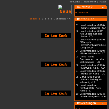
Ihr Konto
|
Warenkorb
|
Kasse
Warenkorb
0 Produkte
Seiten:
1
2
3
4
5
...
[nächste >>]
Bestseller
01.
Lokalmatadore (2010)
- Söhne Mülheims - CD
02.
Lokalmatadore (2011) -
Alle unsere Schalke
Lieder - CD
03.
Lokalmatadore (1995)
/ Klamydia:
HimmelAchtungPerkele
-Doppel-CD
04.
Lokalmatadore (2010)
- Punk Weihnacht - CD
05.
Profis - Neue
Sensationen und alte
Geheimnisse - CD
06.
Lokalmatadore (1996)
/ Klamydia: Kipsi. - CD
07.
Lokalmatadore (1994)
- Heute ein König - CD
08.
B.trug (1983/2006) -
Lieber schwierig als
schmierig - LP
09.
Lokalmatadore
(1992/2018) - Arme
Armee - LP
10.
Lokalmatadore (2004)
- Armutszeugnisse - CD
Bewertungen