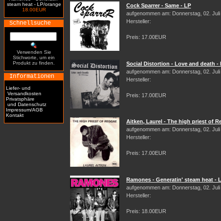
steam heat - LP/orange
Cock Sparrer - Same - LP
18.00EUR
aufgenommen am: Donnerstag, 02. Juli
Hersteller:
Schnellsuche
Preis: 17.00EUR
Verwenden Sie
Stichworte, um ein
Produkt zu finden.
Social Distortion - Love and death -
aufgenommen am: Donnerstag, 02. Juli
Informationen
Hersteller:
Liefer- und
Versandkosten
Preis: 17.00EUR
Privatsphäre
und Datenschutz
Impressum/AGB
Kontakt
Aitken, Laurel - The high priest of 
aufgenommen am: Donnerstag, 02. Juli
Hersteller:
Preis: 17.00EUR
Ramones - Generatin' steam heat - 
aufgenommen am: Donnerstag, 02. Juli
Hersteller:
Preis: 18.00EUR