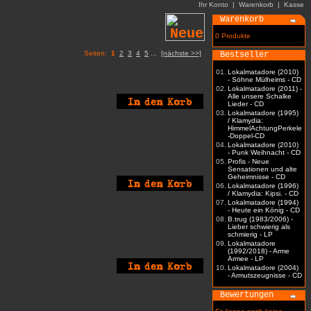
Ihr Konto
|
Warenkorb
|
Kasse
Warenkorb
0 Produkte
Seiten:
1
2
3
4
5
...
[nächste >>]
Bestseller
01.
Lokalmatadore (2010)
- Söhne Mülheims - CD
02.
Lokalmatadore (2011) -
Alle unsere Schalke
Lieder - CD
03.
Lokalmatadore (1995)
/ Klamydia:
HimmelAchtungPerkele
-Doppel-CD
04.
Lokalmatadore (2010)
- Punk Weihnacht - CD
05.
Profis - Neue
Sensationen und alte
Geheimnisse - CD
06.
Lokalmatadore (1996)
/ Klamydia: Kipsi. - CD
07.
Lokalmatadore (1994)
- Heute ein König - CD
08.
B.trug (1983/2006) -
Lieber schwierig als
schmierig - LP
09.
Lokalmatadore
(1992/2018) - Arme
Armee - LP
10.
Lokalmatadore (2004)
- Armutszeugnisse - CD
Bewertungen