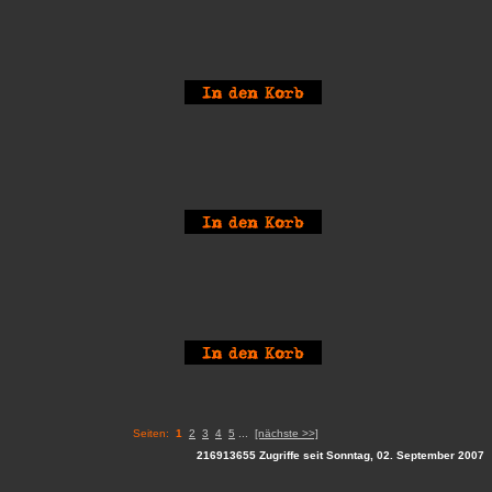
Seiten:
1
2
3
4
5
...
[nächste >>]
216913655 Zugriffe seit Sonntag, 02. September 2007