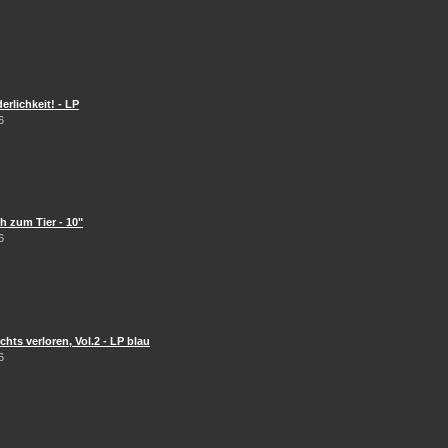
erlichkeit! - LP
6
 zum Tier - 10"
6
hts verloren, Vol.2 - LP blau
6