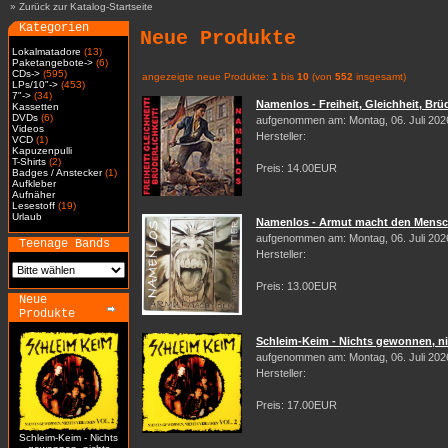
»
Zurück zur Katalog-Startseite
Kategorien
Neue Produkte
Lokalmatadore
(13)
Paketangebote->
(6)
CDs->
(595)
angezeigte neue Produkte:
1
bis
10
(von
552
insgesamt)
LPs/10"->
(453)
7"->
(34)
Namenlos - Freiheit, Gleichheit, Brüd
Kassetten
DVDs
(6)
aufgenommen am: Montag, 06. Juli 202
Videos
Hersteller:
VCD
(1)
Kapuzenpulli
T-Shirts
(2)
Preis: 14.00EUR
Badges / Anstecker
(1)
Aufkleber
Aufnäher
Lesestoff
(19)
Urlaub
Namenlos - Armut macht den Mensch
aufgenommen am: Montag, 06. Juli 202
Teenage Bands
Hersteller:
Preis: 13.00EUR
Neue
Produkte
Schleim-Keim - Nichts gewonnen, nic
aufgenommen am: Montag, 06. Juli 202
Hersteller:
Preis: 17.00EUR
Schleim-Keim - Nichts