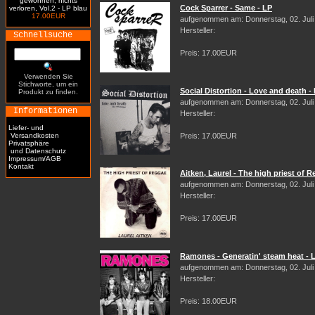
gewonnen, nichts
Cock Sparrer - Same - LP
verloren, Vol.2 - LP blau
17.00EUR
aufgenommen am: Donnerstag, 02. Juli
Hersteller:
Schnellsuche
Preis: 17.00EUR
Verwenden Sie
Stichworte, um ein
Social Distortion - Love and death -
Produkt zu finden.
aufgenommen am: Donnerstag, 02. Juli
Informationen
Hersteller:
Liefer- und
Versandkosten
Preis: 17.00EUR
Privatsphäre
und Datenschutz
Impressum/AGB
Kontakt
Aitken, Laurel - The high priest of 
aufgenommen am: Donnerstag, 02. Juli
Hersteller:
Preis: 17.00EUR
Ramones - Generatin' steam heat - 
aufgenommen am: Donnerstag, 02. Juli
Hersteller:
Preis: 18.00EUR