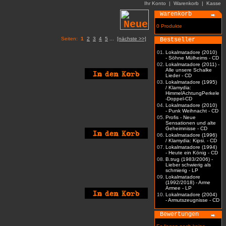
Ihr Konto
|
Warenkorb
|
Kasse
Warenkorb
0 Produkte
Seiten:
1
2
3
4
5
...
[nächste >>]
Bestseller
01.
Lokalmatadore (2010)
- Söhne Mülheims - CD
02.
Lokalmatadore (2011) -
Alle unsere Schalke
Lieder - CD
03.
Lokalmatadore (1995)
/ Klamydia:
HimmelAchtungPerkele
-Doppel-CD
04.
Lokalmatadore (2010)
- Punk Weihnacht - CD
05.
Profis - Neue
Sensationen und alte
Geheimnisse - CD
06.
Lokalmatadore (1996)
/ Klamydia: Kipsi. - CD
07.
Lokalmatadore (1994)
- Heute ein König - CD
08.
B.trug (1983/2006) -
Lieber schwierig als
schmierig - LP
09.
Lokalmatadore
(1992/2018) - Arme
Armee - LP
10.
Lokalmatadore (2004)
- Armutszeugnisse - CD
Bewertungen