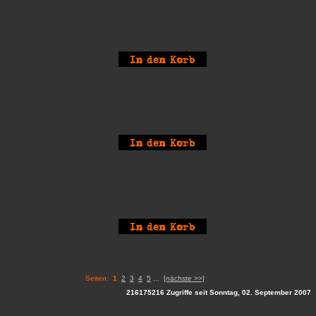
Seiten:
1
2
3
4
5
...
[nächste >>]
216175216 Zugriffe seit Sonntag, 02. September 2007