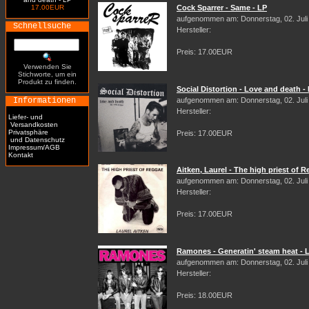
17.00EUR
Cock Sparrer - Same - LP
aufgenommen am: Donnerstag, 02. Juli
Schnellsuche
Hersteller:
Preis: 17.00EUR
Verwenden Sie
Stichworte, um ein
Produkt zu finden.
Social Distortion - Love and death -
Informationen
aufgenommen am: Donnerstag, 02. Juli
Hersteller:
Liefer- und
Versandkosten
Privatsphäre
Preis: 17.00EUR
und Datenschutz
Impressum/AGB
Kontakt
Aitken, Laurel - The high priest of 
aufgenommen am: Donnerstag, 02. Juli
Hersteller:
Preis: 17.00EUR
Ramones - Generatin' steam heat - 
aufgenommen am: Donnerstag, 02. Juli
Hersteller:
Preis: 18.00EUR