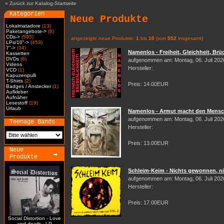
»
Zurück zur Katalog-Startseite
Kategorien
Neue Produkte
Lokalmatadore
(13)
Paketangebote->
(6)
CDs->
(595)
angezeigte neue Produkte:
1
bis
10
(von
552
insgesamt)
LPs/10"->
(453)
7"->
(34)
Namenlos - Freiheit, Gleichheit, Brüd
Kassetten
DVDs
(6)
aufgenommen am: Montag, 06. Juli 202
Videos
Hersteller:
VCD
(1)
Kapuzenpulli
T-Shirts
(2)
Preis: 14.00EUR
Badges / Anstecker
(1)
Aufkleber
Aufnäher
Lesestoff
(19)
Urlaub
Namenlos - Armut macht den Mensch
aufgenommen am: Montag, 06. Juli 202
Teenage Bands
Hersteller:
Preis: 13.00EUR
Neue
Produkte
Schleim-Keim - Nichts gewonnen, nic
aufgenommen am: Montag, 06. Juli 202
Hersteller:
Preis: 17.00EUR
Social Distortion - Love
and death - LP