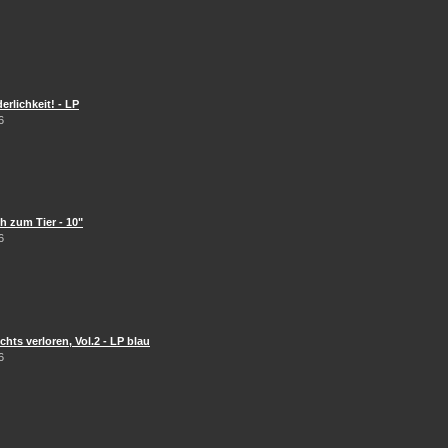
erlichkeit! - LP
6
 zum Tier - 10"
6
hts verloren, Vol.2 - LP blau
6