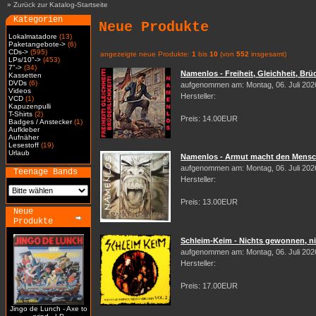
»
Zurück zur Katalog-Startseite
Kategorien
Neue Produkte
Lokalmatadore
(13)
Paketangebote->
(6)
CDs->
(595)
angezeigte neue Produkte:
1
bis
10
(von
552
insgesamt)
LPs/10"->
(453)
7"->
(34)
Namenlos - Freiheit, Gleichheit, Brüd
Kassetten
DVDs
(6)
aufgenommen am: Montag, 06. Juli 202
Videos
Hersteller:
VCD
(1)
Kapuzenpulli
T-Shirts
(2)
Preis: 14.00EUR
Badges / Anstecker
(1)
Aufkleber
Aufnäher
Lesestoff
(19)
Urlaub
Namenlos - Armut macht den Mensch
aufgenommen am: Montag, 06. Juli 202
Teenage Bands
Hersteller:
Preis: 13.00EUR
Neue
Produkte
Schleim-Keim - Nichts gewonnen, nic
aufgenommen am: Montag, 06. Juli 202
Hersteller:
Preis: 17.00EUR
Jingo de Lunch - Axe to