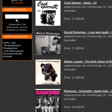
grind - LP
Cock Sparrer - Same - LP
18.00EUR
aufgenommen am: Donnerstag, 02. Juli
Schnellsuche
Hersteller:
Preis: 17.00EUR
Verwenden Sie
Stichworte, um ein
Produkt zu finden.
Social Distortion - Love and death -
aufgenommen am: Donnerstag, 02. Juli
Informationen
Hersteller:
Liefer- und
Versandkosten
Privatsphäre
Preis: 17.00EUR
und Datenschutz
Impressum/AGB
Kontakt
Aitken, Laurel - The high priest of 
aufgenommen am: Donnerstag, 02. Juli
Hersteller:
Preis: 17.00EUR
Ramones - Generatin' steam heat - 
aufgenommen am: Donnerstag, 02. Juli
Hersteller:
Preis: 18.00EUR