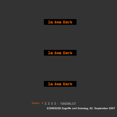
Seiten:
1
2
3
4
5
...
[nächste >>]
215965228 Zugriffe seit Sonntag, 02. September 2007