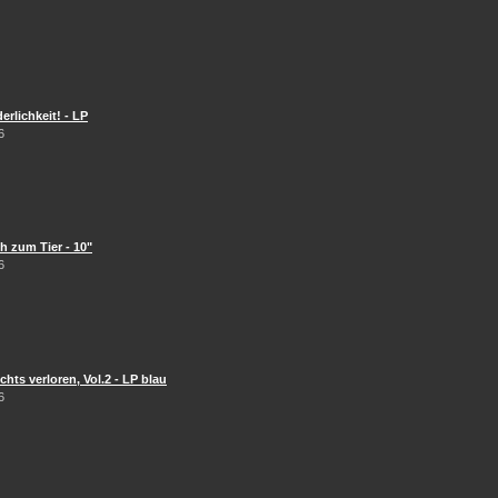
erlichkeit! - LP
6
 zum Tier - 10"
6
hts verloren, Vol.2 - LP blau
6