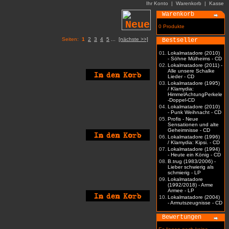
Ihr Konto
|
Warenkorb
|
Kasse
Warenkorb
0 Produkte
Seiten:
1
2
3
4
5
...
[nächste >>]
Bestseller
01.
Lokalmatadore (2010)
- Söhne Mülheims - CD
02.
Lokalmatadore (2011) -
Alle unsere Schalke
Lieder - CD
03.
Lokalmatadore (1995)
/ Klamydia:
HimmelAchtungPerkele
-Doppel-CD
04.
Lokalmatadore (2010)
- Punk Weihnacht - CD
05.
Profis - Neue
Sensationen und alte
Geheimnisse - CD
06.
Lokalmatadore (1996)
/ Klamydia: Kipsi. - CD
07.
Lokalmatadore (1994)
- Heute ein König - CD
08.
B.trug (1983/2006) -
Lieber schwierig als
schmierig - LP
09.
Lokalmatadore
(1992/2018) - Arme
Armee - LP
10.
Lokalmatadore (2004)
- Armutszeugnisse - CD
Bewertungen