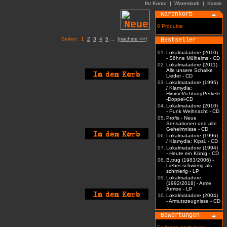
Ihr Konto
|
Warenkorb
|
Kasse
Warenkorb
0 Produkte
Seiten:
1
2
3
4
5
...
[nächste >>]
Bestseller
01.
Lokalmatadore (2010)
- Söhne Mülheims - CD
02.
Lokalmatadore (2011) -
Alle unsere Schalke
Lieder - CD
03.
Lokalmatadore (1995)
/ Klamydia:
HimmelAchtungPerkele
-Doppel-CD
04.
Lokalmatadore (2010)
- Punk Weihnacht - CD
05.
Profis - Neue
Sensationen und alte
Geheimnisse - CD
06.
Lokalmatadore (1996)
/ Klamydia: Kipsi. - CD
07.
Lokalmatadore (1994)
- Heute ein König - CD
08.
B.trug (1983/2006) -
Lieber schwierig als
schmierig - LP
09.
Lokalmatadore
(1992/2018) - Arme
Armee - LP
10.
Lokalmatadore (2004)
- Armutszeugnisse - CD
Bewertungen