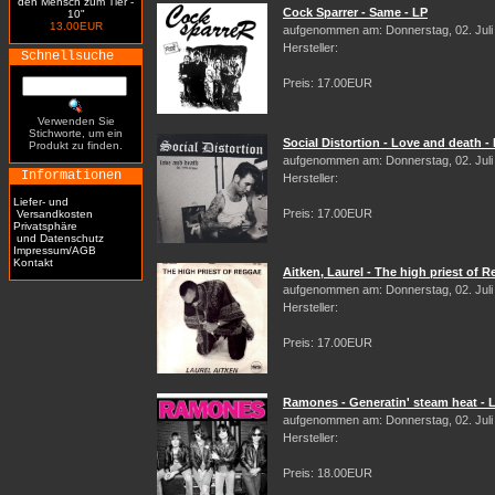
den Mensch zum Tier -
Cock Sparrer - Same - LP
10"
13.00EUR
aufgenommen am: Donnerstag, 02. Juli
Hersteller:
Schnellsuche
Preis: 17.00EUR
Verwenden Sie
Stichworte, um ein
Social Distortion - Love and death -
Produkt zu finden.
aufgenommen am: Donnerstag, 02. Juli
Informationen
Hersteller:
Liefer- und
Preis: 17.00EUR
Versandkosten
Privatsphäre
und Datenschutz
Impressum/AGB
Kontakt
Aitken, Laurel - The high priest of 
aufgenommen am: Donnerstag, 02. Juli
Hersteller:
Preis: 17.00EUR
Ramones - Generatin' steam heat - 
aufgenommen am: Donnerstag, 02. Juli
Hersteller:
Preis: 18.00EUR