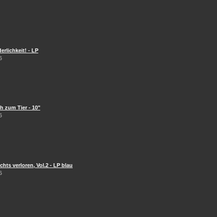
erlichkeit! - LP
6
 zum Tier - 10"
6
hts verloren, Vol.2 - LP blau
6