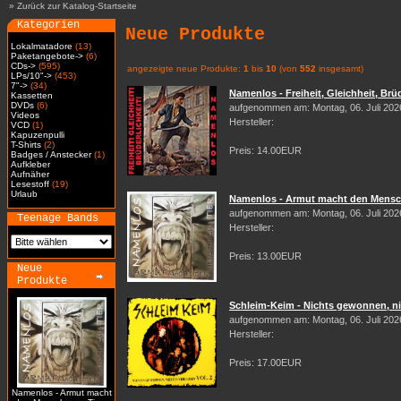
»
Zurück zur Katalog-Startseite
Kategorien
Neue Produkte
Lokalmatadore
(13)
Paketangebote->
(6)
CDs->
(595)
angezeigte neue Produkte:
1
bis
10
(von
552
insgesamt)
LPs/10"->
(453)
7"->
(34)
Namenlos - Freiheit, Gleichheit, Brüd
Kassetten
DVDs
(6)
aufgenommen am: Montag, 06. Juli 202
Videos
Hersteller:
VCD
(1)
Kapuzenpulli
T-Shirts
(2)
Preis: 14.00EUR
Badges / Anstecker
(1)
Aufkleber
Aufnäher
Lesestoff
(19)
Urlaub
Namenlos - Armut macht den Mensch
aufgenommen am: Montag, 06. Juli 202
Teenage Bands
Hersteller:
Preis: 13.00EUR
Neue
Produkte
Schleim-Keim - Nichts gewonnen, nic
aufgenommen am: Montag, 06. Juli 202
Hersteller:
Preis: 17.00EUR
Namenlos - Armut macht