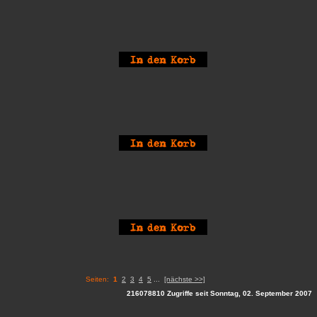
Seiten:
1
2
3
4
5
...
[nächste >>]
216078810 Zugriffe seit Sonntag, 02. September 2007