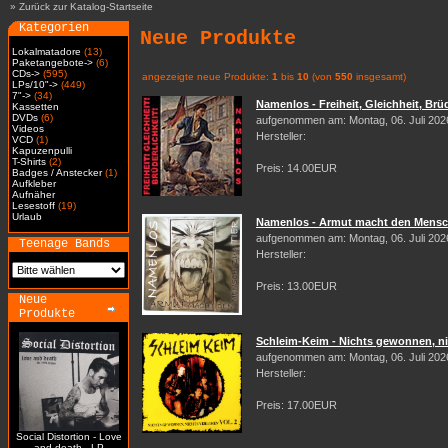
»
Zurück zur Katalog-Startseite
Kategorien
Neue Produkte
Lokalmatadore
(13)
Paketangebote->
(6)
CDs->
(595)
angezeigte neue Produkte:
1
bis
10
(von
550
insgesamt)
LPs/10"->
(449)
7"->
(34)
Namenlos - Freiheit, Gleichheit, Brüd
Kassetten
DVDs
(6)
aufgenommen am: Montag, 06. Juli 202
Videos
Hersteller:
VCD
(1)
Kapuzenpulli
T-Shirts
(2)
Preis: 14.00EUR
Badges / Anstecker
(1)
Aufkleber
Aufnäher
Lesestoff
(19)
Urlaub
Namenlos - Armut macht den Mensch
aufgenommen am: Montag, 06. Juli 202
Teenage Bands
Hersteller:
Preis: 13.00EUR
Neue
Produkte
Schleim-Keim - Nichts gewonnen, nic
aufgenommen am: Montag, 06. Juli 202
Hersteller:
Preis: 17.00EUR
Social Distortion - Love
and death - LP