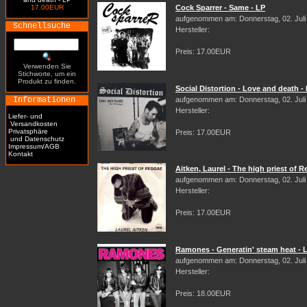
17.00EUR
Cock Sparrer - Same - LP
aufgenommen am: Donnerstag, 02. Juli
Schnellsuche
Hersteller:
Preis: 17.00EUR
Verwenden Sie
Stichworte, um ein
Produkt zu finden.
Social Distortion - Love and death -
Informationen
aufgenommen am: Donnerstag, 02. Juli
Hersteller:
Liefer- und
Versandkosten
Privatsphäre
Preis: 17.00EUR
und Datenschutz
Impressum/AGB
Kontakt
Aitken, Laurel - The high priest of 
aufgenommen am: Donnerstag, 02. Juli
Hersteller:
Preis: 17.00EUR
Ramones - Generatin' steam heat - 
aufgenommen am: Donnerstag, 02. Juli
Hersteller:
Preis: 18.00EUR