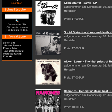
LP
Cock Sparrer - Same - LP
17.00EUR
aufgenommen am: Donnerstag, 02. Juli
Schnellsuche
Hersteller:
Preis: 17.00EUR
Verwenden Sie
Stichworte, um ein
Produkt zu finden.
Social Distortion - Love and death -
aufgenommen am: Donnerstag, 02. Juli
Informationen
Hersteller:
Liefer- und
Versandkosten
Privatsphäre
Preis: 17.00EUR
und Datenschutz
Impressum/AGB
Kontakt
Aitken, Laurel - The high priest of 
aufgenommen am: Donnerstag, 02. Juli
Hersteller:
Preis: 17.00EUR
Ramones - Generatin' steam heat - 
aufgenommen am: Donnerstag, 02. Juli
Hersteller:
Preis: 18.00EUR