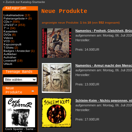
»
Zurück zur Katalog-Startseite
Kategorien
Neue Produkte
Lokalmatadore
(13)
Paketangebote->
(6)
CDs->
(595)
angezeigte neue Produkte:
1
bis
10
(von
552
insgesamt)
LPs/10"->
(453)
7"->
(34)
Namenlos - Freiheit, Gleichheit, Brüd
Kassetten
DVDs
(6)
aufgenommen am: Montag, 06. Juli 202
Videos
Hersteller:
VCD
(1)
Kapuzenpulli
T-Shirts
(2)
Preis: 14.00EUR
Badges / Anstecker
(1)
Aufkleber
Aufnäher
Lesestoff
(19)
Urlaub
Namenlos - Armut macht den Mensch
aufgenommen am: Montag, 06. Juli 202
Teenage Bands
Hersteller:
Preis: 13.00EUR
Neue
Produkte
Schleim-Keim - Nichts gewonnen, nic
aufgenommen am: Montag, 06. Juli 202
Hersteller:
Preis: 17.00EUR
Cock Sparrer - Same -