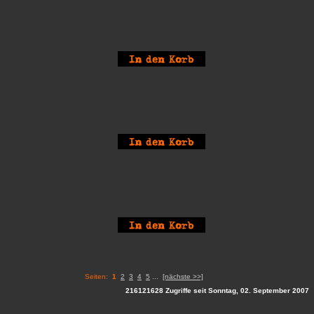
Seiten:
1
2
3
4
5
...
[nächste >>]
216121628 Zugriffe seit Sonntag, 02. September 2007