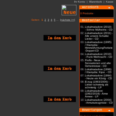
Ihr Konto
|
Warenkorb
|
Kasse
Warenkorb
0 Produkte
Seiten:
1
2
3
4
5
...
[nächste >>]
Bestseller
01.
Lokalmatadore (2010)
- Söhne Mülheims - CD
02.
Lokalmatadore (2011) -
Alle unsere Schalke
Lieder - CD
03.
Lokalmatadore (1995)
/ Klamydia:
HimmelAchtungPerkele
-Doppel-CD
04.
Lokalmatadore (2010)
- Punk Weihnacht - CD
05.
Profis - Neue
Sensationen und alte
Geheimnisse - CD
06.
Lokalmatadore (1996)
/ Klamydia: Kipsi. - CD
07.
Lokalmatadore (1994)
- Heute ein König - CD
08.
B.trug (1983/2006) -
Lieber schwierig als
schmierig - LP
09.
Lokalmatadore
(1992/2018) - Arme
Armee - LP
10.
Lokalmatadore (2004)
- Armutszeugnisse - CD
Bewertungen