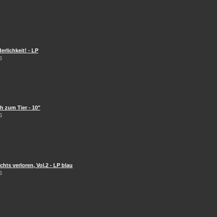
erlichkeit! - LP
6
 zum Tier - 10"
6
hts verloren, Vol.2 - LP blau
6