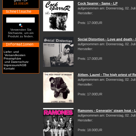
grind - LP
Cock Sparrer - Same - LP
18.00EUR
aufgenommen am: Donnerstag, 02. Juli
Schnellsuche
Hersteller:
Preis: 17.00EUR
Verwenden Sie
Stichworte, um ein
Produkt zu finden.
Social Distortion - Love and death -
aufgenommen am: Donnerstag, 02. Juli
Informationen
Hersteller:
Liefer- und
Versandkosten
Privatsphäre
Preis: 17.00EUR
und Datenschutz
Impressum/AGB
Kontakt
Aitken, Laurel - The high priest of 
aufgenommen am: Donnerstag, 02. Juli
Hersteller:
Preis: 17.00EUR
Ramones - Generatin' steam heat - 
aufgenommen am: Donnerstag, 02. Juli
Hersteller:
Preis: 18.00EUR