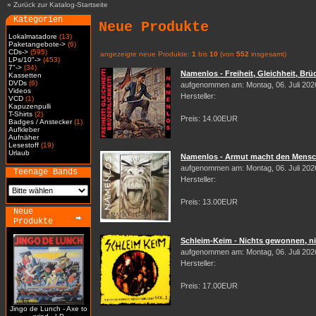
»
Zurück zur Katalog-Startseite
Kategorien
Neue Produkte
Lokalmatadore
(13)
Paketangebote->
(6)
CDs->
(595)
angezeigte neue Produkte:
1
bis
10
(von
552
insgesamt)
LPs/10"->
(453)
7"->
(34)
Namenlos - Freiheit, Gleichheit, Brüd
Kassetten
DVDs
(6)
aufgenommen am: Montag, 06. Juli 202
Videos
Hersteller:
VCD
(1)
Kapuzenpulli
T-Shirts
(2)
Preis: 14.00EUR
Badges / Anstecker
(1)
Aufkleber
Aufnäher
Lesestoff
(19)
Urlaub
Namenlos - Armut macht den Mensch
aufgenommen am: Montag, 06. Juli 202
Teenage Bands
Hersteller:
Preis: 13.00EUR
Neue
Produkte
Schleim-Keim - Nichts gewonnen, nic
aufgenommen am: Montag, 06. Juli 202
Hersteller:
Preis: 17.00EUR
Jingo de Lunch - Axe to