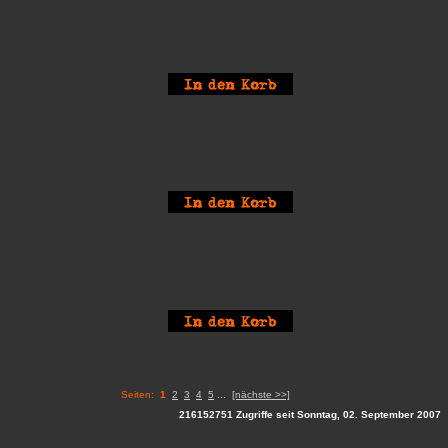
Seiten:
1
2
3
4
5
...
[nächste >>]
216152751 Zugriffe seit Sonntag, 02. September 2007