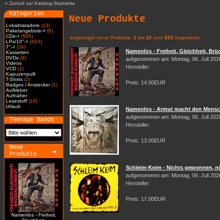
»
Zurück zur Katalog-Startseite
Kategorien
Neue Produkte
Lokalmatadore
(13)
Paketangebote->
(6)
CDs->
(595)
angezeigte neue Produkte:
1
bis
10
(von
552
insgesamt)
LPs/10"->
(453)
7"->
(34)
Namenlos - Freiheit, Gleichheit, Brüd
Kassetten
DVDs
(6)
aufgenommen am: Montag, 06. Juli 202
Videos
Hersteller:
VCD
(1)
Kapuzenpulli
T-Shirts
(2)
Preis: 14.00EUR
Badges / Anstecker
(1)
Aufkleber
Aufnäher
Lesestoff
(19)
Urlaub
Namenlos - Armut macht den Mensch
aufgenommen am: Montag, 06. Juli 202
Teenage Bands
Hersteller:
Preis: 13.00EUR
Neue
Produkte
Schleim-Keim - Nichts gewonnen, nic
aufgenommen am: Montag, 06. Juli 202
Hersteller:
Preis: 17.00EUR
Namenlos - Freiheit,