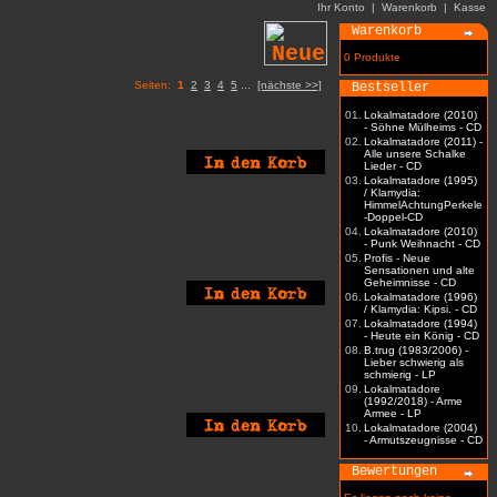
Ihr Konto
|
Warenkorb
|
Kasse
Warenkorb
0 Produkte
Seiten:
1
2
3
4
5
...
[nächste >>]
Bestseller
01.
Lokalmatadore (2010)
- Söhne Mülheims - CD
02.
Lokalmatadore (2011) -
Alle unsere Schalke
Lieder - CD
03.
Lokalmatadore (1995)
/ Klamydia:
HimmelAchtungPerkele
-Doppel-CD
04.
Lokalmatadore (2010)
- Punk Weihnacht - CD
05.
Profis - Neue
Sensationen und alte
Geheimnisse - CD
06.
Lokalmatadore (1996)
/ Klamydia: Kipsi. - CD
07.
Lokalmatadore (1994)
- Heute ein König - CD
08.
B.trug (1983/2006) -
Lieber schwierig als
schmierig - LP
09.
Lokalmatadore
(1992/2018) - Arme
Armee - LP
10.
Lokalmatadore (2004)
- Armutszeugnisse - CD
Bewertungen