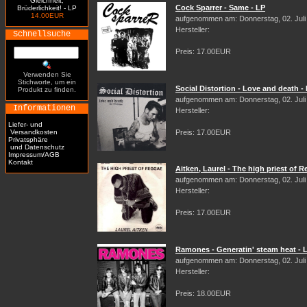
Gleichheit,
Cock Sparrer - Same - LP
Brüderlichkeit! - LP
14.00EUR
aufgenommen am: Donnerstag, 02. Juli
Hersteller:
Schnellsuche
Preis: 17.00EUR
Verwenden Sie
Stichworte, um ein
Social Distortion - Love and death -
Produkt zu finden.
aufgenommen am: Donnerstag, 02. Juli
Informationen
Hersteller:
Liefer- und
Versandkosten
Preis: 17.00EUR
Privatsphäre
und Datenschutz
Impressum/AGB
Kontakt
Aitken, Laurel - The high priest of 
aufgenommen am: Donnerstag, 02. Juli
Hersteller:
Preis: 17.00EUR
Ramones - Generatin' steam heat - 
aufgenommen am: Donnerstag, 02. Juli
Hersteller:
Preis: 18.00EUR