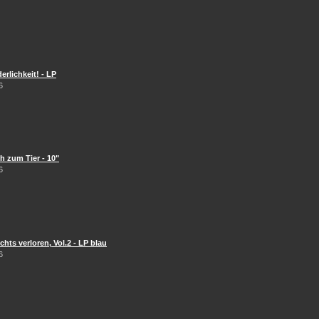
erlichkeit! - LP
6
 zum Tier - 10"
6
hts verloren, Vol.2 - LP blau
6