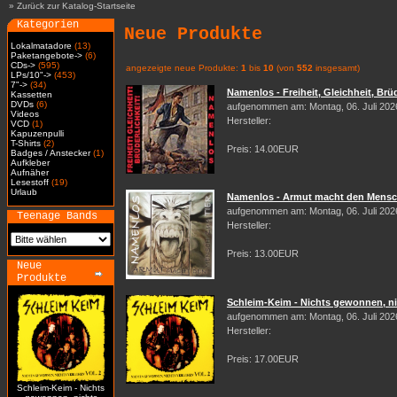
»
Zurück zur Katalog-Startseite
Kategorien
Neue Produkte
Lokalmatadore
(13)
Paketangebote->
(6)
CDs->
(595)
angezeigte neue Produkte:
1
bis
10
(von
552
insgesamt)
LPs/10"->
(453)
7"->
(34)
Namenlos - Freiheit, Gleichheit, Brüd
Kassetten
DVDs
(6)
aufgenommen am: Montag, 06. Juli 202
Videos
Hersteller:
VCD
(1)
Kapuzenpulli
T-Shirts
(2)
Preis: 14.00EUR
Badges / Anstecker
(1)
Aufkleber
Aufnäher
Lesestoff
(19)
Urlaub
Namenlos - Armut macht den Mensch
aufgenommen am: Montag, 06. Juli 202
Teenage Bands
Hersteller:
Preis: 13.00EUR
Neue
Produkte
Schleim-Keim - Nichts gewonnen, nic
aufgenommen am: Montag, 06. Juli 202
Hersteller:
Preis: 17.00EUR
Schleim-Keim - Nichts