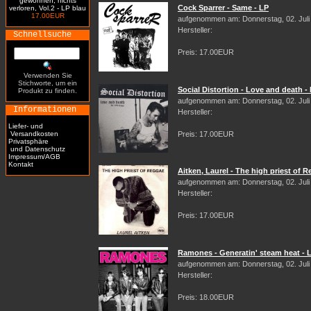
gewonnen, nichts
Cock Sparrer - Same - LP
verloren, Vol.2 - LP blau
17.00EUR
aufgenommen am: Donnerstag, 02. Juli
Hersteller:
Schnellsuche
Preis: 17.00EUR
Verwenden Sie
Stichworte, um ein
Social Distortion - Love and death -
Produkt zu finden.
aufgenommen am: Donnerstag, 02. Juli
Informationen
Hersteller:
Liefer- und
Versandkosten
Preis: 17.00EUR
Privatsphäre
und Datenschutz
Impressum/AGB
Kontakt
Aitken, Laurel - The high priest of 
aufgenommen am: Donnerstag, 02. Juli
Hersteller:
Preis: 17.00EUR
Ramones - Generatin' steam heat - 
aufgenommen am: Donnerstag, 02. Juli
Hersteller:
Preis: 18.00EUR