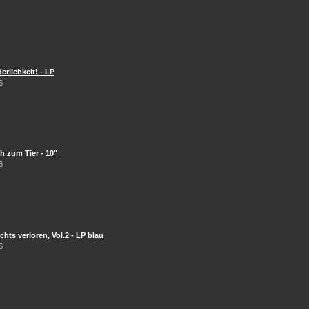
erlichkeit! - LP
6
 zum Tier - 10"
6
hts verloren, Vol.2 - LP blau
6