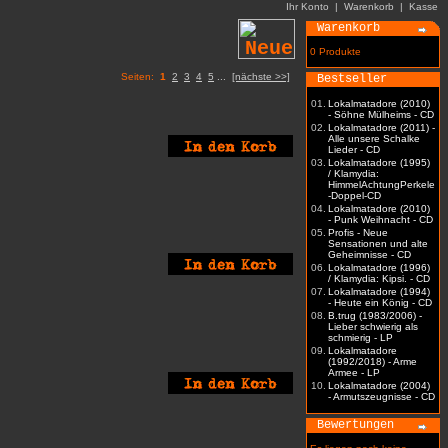
Ihr Konto
|
Warenkorb
|
Kasse
Warenkorb
0 Produkte
Seiten:
1
2
3
4
5
...
[nächste >>]
Bestseller
01.
Lokalmatadore (2010)
- Söhne Mülheims - CD
02.
Lokalmatadore (2011) -
Alle unsere Schalke
Lieder - CD
03.
Lokalmatadore (1995)
/ Klamydia:
HimmelAchtungPerkele
-Doppel-CD
04.
Lokalmatadore (2010)
- Punk Weihnacht - CD
05.
Profis - Neue
Sensationen und alte
Geheimnisse - CD
06.
Lokalmatadore (1996)
/ Klamydia: Kipsi. - CD
07.
Lokalmatadore (1994)
- Heute ein König - CD
08.
B.trug (1983/2006) -
Lieber schwierig als
schmierig - LP
09.
Lokalmatadore
(1992/2018) - Arme
Armee - LP
10.
Lokalmatadore (2004)
- Armutszeugnisse - CD
Bewertungen