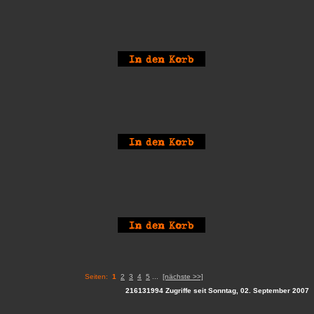
Seiten:
1
2
3
4
5
...
[nächste >>]
216131994 Zugriffe seit Sonntag, 02. September 2007