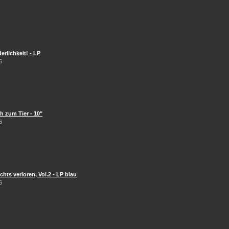
erlichkeit! - LP
6
 zum Tier - 10"
6
hts verloren, Vol.2 - LP blau
6