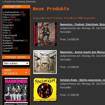
»
Zurück zur Katalog-Startseite
Kategorien
Neue Produkte
Lokalmatadore
(13)
Paketangebote->
(6)
CDs->
(595)
angezeigte neue Produkte:
1
bis
10
(von
552
insgesamt)
LPs/10"->
(453)
7"->
(34)
Namenlos - Freiheit, Gleichheit, Brüd
Kassetten
DVDs
(6)
aufgenommen am: Montag, 06. Juli 202
Videos
Hersteller:
VCD
(1)
Kapuzenpulli
T-Shirts
(2)
Preis: 14.00EUR
Badges / Anstecker
(1)
Aufkleber
Aufnäher
Lesestoff
(19)
Urlaub
Namenlos - Armut macht den Mensch
aufgenommen am: Montag, 06. Juli 202
Teenage Bands
Hersteller:
Preis: 13.00EUR
Neue
Produkte
Schleim-Keim - Nichts gewonnen, nic
aufgenommen am: Montag, 06. Juli 202
Hersteller:
Preis: 17.00EUR
Ramones - Generatin'