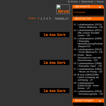
Ihr Konto
|
Warenkorb
|
Kasse
Warenkorb
0 Produkte
Seiten:
1
2
3
4
5
...
[nächste >>]
Bestseller
01.
Lokalmatadore (2010)
- Söhne Mülheims - CD
02.
Lokalmatadore (2011) -
Alle unsere Schalke
Lieder - CD
03.
Lokalmatadore (1995)
/ Klamydia:
HimmelAchtungPerkele
-Doppel-CD
04.
Lokalmatadore (2010)
- Punk Weihnacht - CD
05.
Profis - Neue
Sensationen und alte
Geheimnisse - CD
06.
Lokalmatadore (1996)
/ Klamydia: Kipsi. - CD
07.
Lokalmatadore (1994)
- Heute ein König - CD
08.
B.trug (1983/2006) -
Lieber schwierig als
schmierig - LP
09.
Lokalmatadore
(1992/2018) - Arme
Armee - LP
10.
Lokalmatadore (2004)
- Armutszeugnisse - CD
Bewertungen