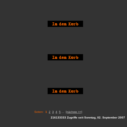
Seiten:
1
2
3
4
5
...
[nächste >>]
216133333 Zugriffe seit Sonntag, 02. September 2007