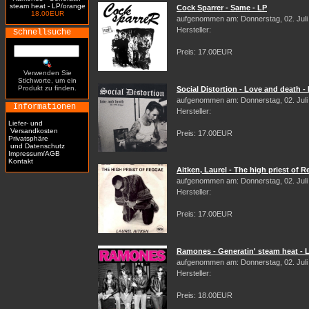
steam heat - LP/orange
Cock Sparrer - Same - LP
18.00EUR
aufgenommen am: Donnerstag, 02. Juli
Hersteller:
Schnellsuche
Preis: 17.00EUR
Verwenden Sie
Stichworte, um ein
Produkt zu finden.
Social Distortion - Love and death -
aufgenommen am: Donnerstag, 02. Juli
Informationen
Hersteller:
Liefer- und
Versandkosten
Preis: 17.00EUR
Privatsphäre
und Datenschutz
Impressum/AGB
Kontakt
Aitken, Laurel - The high priest of 
aufgenommen am: Donnerstag, 02. Juli
Hersteller:
Preis: 17.00EUR
Ramones - Generatin' steam heat - 
aufgenommen am: Donnerstag, 02. Juli
Hersteller:
Preis: 18.00EUR