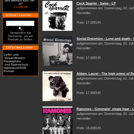
den Mensch zum Tier -
Cock Sparrer - Same - LP
10"
13.00EUR
aufgenommen am: Donnerstag, 02. Juli
Hersteller:
Schnellsuche
Preis: 17.00EUR
Verwenden Sie
Stichworte, um ein
Social Distortion - Love and death -
Produkt zu finden.
aufgenommen am: Donnerstag, 02. Juli
Informationen
Hersteller:
Liefer- und
Preis: 17.00EUR
Versandkosten
Privatsphäre
und Datenschutz
Impressum/AGB
Kontakt
Aitken, Laurel - The high priest of 
aufgenommen am: Donnerstag, 02. Juli
Hersteller:
Preis: 17.00EUR
Ramones - Generatin' steam heat - 
aufgenommen am: Donnerstag, 02. Juli
Hersteller:
Preis: 18.00EUR