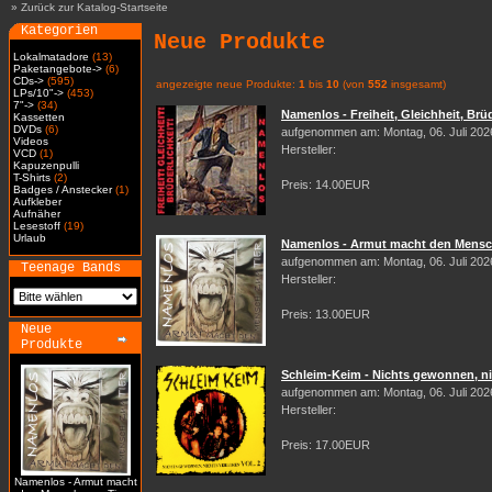
»
Zurück zur Katalog-Startseite
Kategorien
Neue Produkte
Lokalmatadore
(13)
Paketangebote->
(6)
CDs->
(595)
angezeigte neue Produkte:
1
bis
10
(von
552
insgesamt)
LPs/10"->
(453)
7"->
(34)
Namenlos - Freiheit, Gleichheit, Brüd
Kassetten
DVDs
(6)
aufgenommen am: Montag, 06. Juli 202
Videos
Hersteller:
VCD
(1)
Kapuzenpulli
T-Shirts
(2)
Preis: 14.00EUR
Badges / Anstecker
(1)
Aufkleber
Aufnäher
Lesestoff
(19)
Urlaub
Namenlos - Armut macht den Mensch
aufgenommen am: Montag, 06. Juli 202
Teenage Bands
Hersteller:
Preis: 13.00EUR
Neue
Produkte
Schleim-Keim - Nichts gewonnen, nic
aufgenommen am: Montag, 06. Juli 202
Hersteller:
Preis: 17.00EUR
Namenlos - Armut macht