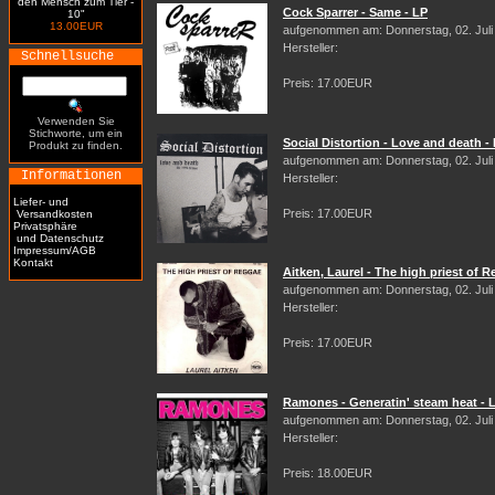
den Mensch zum Tier -
Cock Sparrer - Same - LP
10"
13.00EUR
aufgenommen am: Donnerstag, 02. Juli
Hersteller:
Schnellsuche
Preis: 17.00EUR
Verwenden Sie
Stichworte, um ein
Social Distortion - Love and death -
Produkt zu finden.
aufgenommen am: Donnerstag, 02. Juli
Informationen
Hersteller:
Liefer- und
Preis: 17.00EUR
Versandkosten
Privatsphäre
und Datenschutz
Impressum/AGB
Kontakt
Aitken, Laurel - The high priest of 
aufgenommen am: Donnerstag, 02. Juli
Hersteller:
Preis: 17.00EUR
Ramones - Generatin' steam heat - 
aufgenommen am: Donnerstag, 02. Juli
Hersteller:
Preis: 18.00EUR