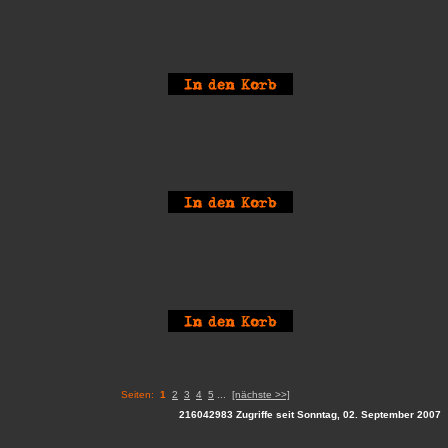
Seiten:
1
2
3
4
5
...
[nächste >>]
216042983 Zugriffe seit Sonntag, 02. September 2007