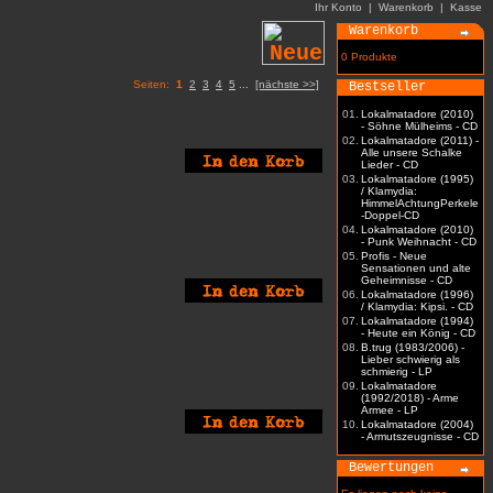
Ihr Konto
|
Warenkorb
|
Kasse
Warenkorb
0 Produkte
Seiten:
1
2
3
4
5
...
[nächste >>]
Bestseller
01.
Lokalmatadore (2010)
- Söhne Mülheims - CD
02.
Lokalmatadore (2011) -
Alle unsere Schalke
Lieder - CD
03.
Lokalmatadore (1995)
/ Klamydia:
HimmelAchtungPerkele
-Doppel-CD
04.
Lokalmatadore (2010)
- Punk Weihnacht - CD
05.
Profis - Neue
Sensationen und alte
Geheimnisse - CD
06.
Lokalmatadore (1996)
/ Klamydia: Kipsi. - CD
07.
Lokalmatadore (1994)
- Heute ein König - CD
08.
B.trug (1983/2006) -
Lieber schwierig als
schmierig - LP
09.
Lokalmatadore
(1992/2018) - Arme
Armee - LP
10.
Lokalmatadore (2004)
- Armutszeugnisse - CD
Bewertungen