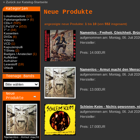
»
Zurück zur Katalog-Startseite
Kategorien
Neue Produkte
Lokalmatadore
(13)
Paketangebote->
(6)
CDs->
(595)
angezeigte neue Produkte:
1
bis
10
(von
552
insgesamt)
LPs/10"->
(453)
7"->
(34)
Namenlos - Freiheit, Gleichheit, Brüd
Kassetten
DVDs
(6)
aufgenommen am: Montag, 06. Juli 202
Videos
Hersteller:
VCD
(1)
Kapuzenpulli
T-Shirts
(2)
Preis: 14.00EUR
Badges / Anstecker
(1)
Aufkleber
Aufnäher
Lesestoff
(19)
Urlaub
Namenlos - Armut macht den Mensch
aufgenommen am: Montag, 06. Juli 202
Teenage Bands
Hersteller:
Preis: 13.00EUR
Neue
Produkte
Schleim-Keim - Nichts gewonnen, nic
aufgenommen am: Montag, 06. Juli 202
Hersteller:
Preis: 17.00EUR
Namenlos - Armut macht