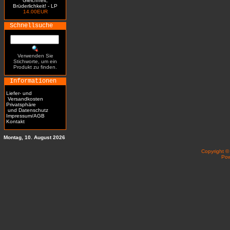
Gleichheit,
Brüderlichkeit! - LP
14.00EUR
Schnellsuche
Verwenden Sie
Stichworte, um ein
Produkt zu finden.
Informationen
Liefer- und
Versandkosten
Privatsphäre
und Datenschutz
Impressum/AGB
Kontakt
Montag, 10. August 2026
Copyright 
Po