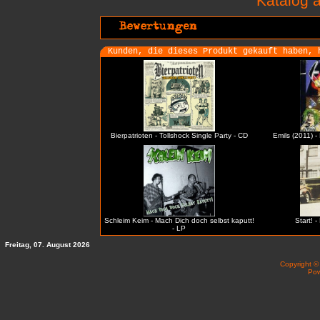
Katalog
Kunden, die dieses Produkt gekauft haben, 
Bierpatrioten - Tollshock Single Party - CD
Emils (2011) - 
Schleim Keim - Mach Dich doch selbst kaputt!
Start! 
- LP
Freitag, 07. August 2026
Copyright 
Po