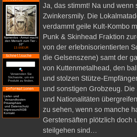
Ja, das stimmt! Na und wenn sc
Zwinkersmily. Die Lokalmatad
verdammt geile Kult-Kombo mi
Punk & Skinhead Fraktion zur
Namenlos - Armut macht
den Mensch zum Tier -
10"
von der erlebnisorientierten 
13.00EUR
die Gelsenszene) samt der ga
Schnellsuche
von Kuttenmetalhead, den ba
Verwenden Sie
und stolzen Stütze-Empfänger
Stichworte, um ein
Produkt zu finden.
und sonstigen Grobzeug. Die
Informationen
Liefer- und
und Nationalitäten übergreife
Versandkosten
Privatsphäre
und Datenschutz
zu sehen, wenn so manche har
Impressum/AGB
Kontakt
Gerstensäften plötzlich doch 
steilgehen sind…