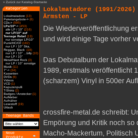
»
Zurück zur Katalog-Startseite
Lokalmatadore (1991/2026)
Kategorien
Ärmsten - LP
Lokalmatadore
(13)
Paketangebote->
(6)
CDs->
(595)
LPs/10"
->
(453)
Die Wiederveröffentlichung e
alle LP / 10"
(216)
nur LP/10" auf
Teenage Rebel
(13)
und wird einige Tage vorher ve
nur sonstige LP/10"
Punk/HC/Oi!
(182)
nur LP / 10" Ska,
Reggae, Black
(18)
nur LP / 10" ...billy
(10)
nur LP / 10"
Das Debutalbum der Lokalmat
Metal/Hard Rock
(3)
nur LP / 10" sonstige
Musik
(11)
1989, erstmals veröffentlicht 1
7"->
(34)
Kassetten
DVDs
(6)
(scharzem) Vinyl in 500er Aufl
Videos
VCD
(1)
Kapuzenpulli
T-Shirts
(2)
Badges / Anstecker
(1)
Aufkleber
Aufnäher
Lesestoff
(19)
Urlaub
crossfire-metal.de schreibt:
Un
Teenage Bands
Empörung und Kritik noch so
Macho-Mackertum, Politisch Un
Neue
Produkte