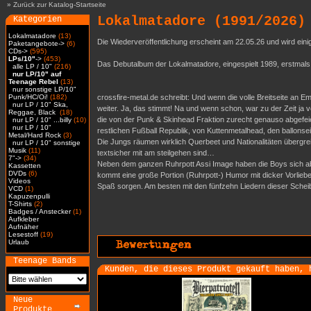
»
Zurück zur Katalog-Startseite
Lokalmatadore (1991/2026)
Kategorien
Lokalmatadore
(13)
Die Wiederveröffentlichung erscheint am 22.05.26 und wird eini
Paketangebote->
(6)
CDs->
(595)
LPs/10"
->
(453)
Das Debutalbum der Lokalmatadore, eingespielt 1989, erstmals ver
alle LP / 10"
(216)
nur LP/10" auf
Teenage Rebel
(13)
nur sonstige LP/10"
Punk/HC/Oi!
(182)
crossfire-metal.de schreibt:
Und wenn die volle Breitseite an E
nur LP / 10" Ska,
weiter. Ja, das stimmt! Na und wenn schon, war zu der Zeit ja 
Reggae, Black
(18)
die von der Punk & Skinhead Fraktion zurecht genauso abgefeie
nur LP / 10" ...billy
(10)
nur LP / 10"
restlichen Fußball Republik, von Kuttenmetalhead, den ballon
Metal/Hard Rock
(3)
Die Jungs räumen wirklich Querbeet und Nationalitäten übergrei
nur LP / 10" sonstige
Musik
(11)
textsicher mit am steilgehen sind…
7"->
(34)
Neben dem ganzen Ruhrpott Assi Image haben die Boys sich 
Kassetten
DVDs
(6)
kommt eine große Portion (Ruhrpott-) Humor mit dicker Vorliebe
Videos
Spaß sorgen. Am besten mit den fünfzehn Liedern dieser Scheib
VCD
(1)
Kapuzenpulli
T-Shirts
(2)
Badges / Anstecker
(1)
Aufkleber
Aufnäher
Lesestoff
(19)
Urlaub
Teenage Bands
Kunden, die dieses Produkt gekauft haben, 
Neue
Produkte