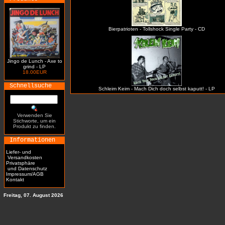
Bierpatrioten - Tollshock Single Party - CD
Jingo de Lunch - Axe to
grind - LP
18.00EUR
Schnellsuche
Schleim Keim - Mach Dich doch selbst kaputt! - LP
Verwenden Sie
Stichworte, um ein
Produkt zu finden.
Informationen
Liefer- und
Versandkosten
Privatsphäre
und Datenschutz
Impressum/AGB
Kontakt
Freitag, 07. August 2026