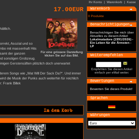
Ihr Konto
|
Warenkorb
|
Kasse
17.00EUR
Warenkorb
0 Produkte
Benachrichtigungen
ältlich.
Benachrichtigen Sie mich über
Aktuelles zu diesem Artikel
Lokalmatadore (1991/2026) -
Ein Leben für die Ärmsten -
rrekt, Asozial und so
LP
Kombo mit massenhaft Hits
Für eine grössere Darstellung
) samt der ganzen
Weiterempfehlen
klicken Sie auf das Bild.
und sonstigen Grobzeug.
inigen Gerstensäften plötzlich doch unerwartet
Empfehlen Sie diesen Artikel
einfach per eMail weiter.
derem Songs wie „Wat Will Der Sack Da?“. Und immer
ird die Musik der Punks auch weiterhin für reichlich
Bewertungen
: Frank Billek
Bewerten Sie dieses Produkt!
Sprachen
Währungen