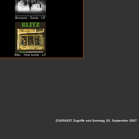
Bromure - Same - LP
Blitz - Time bomb - LP
216054337 Zugriffe seit Sonntag, 02. September 2007