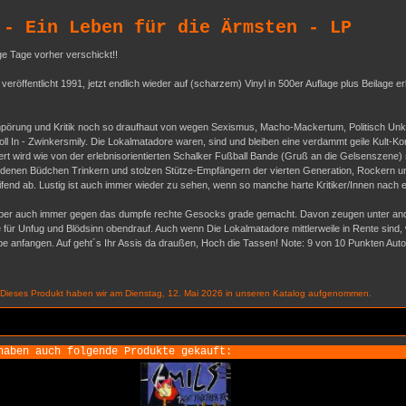
 - Ein Leben für die Ärmsten - LP
ge Tage vorher verschickt!!
öffentlicht 1991, jetzt endlich wieder auf (scharzem) Vinyl in 500er Auflage plus Beilage erh
mpörung und Kritik noch so draufhaut von wegen Sexismus, Macho-Mackertum, Politisch Unko
voll In - Zwinkersmily. Die Lokalmatadore waren, sind und bleiben eine verdammt geile Kult-
rt wird wie von der erlebnisorientierten Schalker Fußball Bande (Gruß an die Gelsenszene
seidenen Büdchen Trinkern und stolzen Stütze-Empfängern der vierten Generation, Rockern 
fend ab. Lustig ist auch immer wieder zu sehen, wenn so manche harte Kritiker/Innen nach e
aber auch immer gegen das dumpfe rechte Gesocks grade gemacht. Davon zeugen unter an
 für Unfug und Blödsinn obendrauf. Auch wenn Die Lokalmatadore mittlerweile in Rente sind, w
e anfangen. Auf geht´s Ihr Assis da draußen, Hoch die Tassen! Note: 9 von 10 Punkten Autor
Dieses Produkt haben wir am Dienstag, 12. Mai 2026 in unseren Katalog aufgenommen.
haben auch folgende Produkte gekauft: