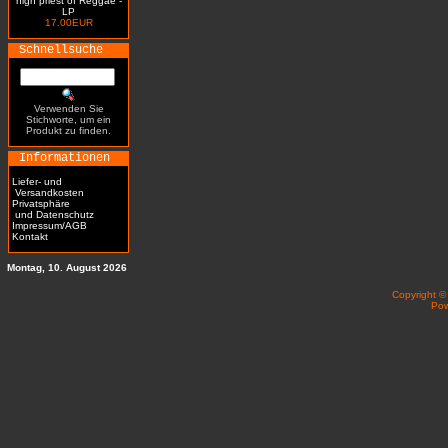
high priest of Reggae -
LP
17.00EUR
Schnellsuche
Verwenden Sie
Stichworte, um ein
Produkt zu finden.
Informationen
Liefer- und
Versandkosten
Privatsphäre
und Datenschutz
Impressum/AGB
Kontakt
Montag, 10. August 2026
Copyright 
Po