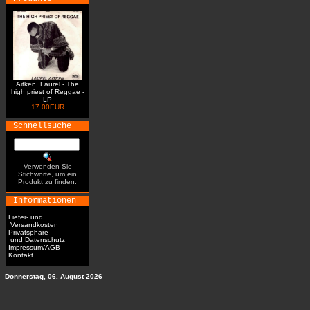
Aitken, Laurel - The
high priest of Reggae -
LP
17.00EUR
Schnellsuche
Verwenden Sie
Stichworte, um ein
Produkt zu finden.
Informationen
Liefer- und
Versandkosten
Privatsphäre
und Datenschutz
Impressum/AGB
Kontakt
Donnerstag, 06. August 2026