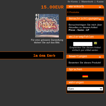
Ihr Konto
|
Warenkorb
|
Kasse
15.00EUR
Warenkorb
0 Produkte
Benachrichtigungen
Benachrichtigen Sie mich über
Aktuelles zu diesem Artikel
Pisse - Same - LP
Weiterempfehlen
Für eine grössere Darstellung
klicken Sie auf das Bild.
Empfehlen Sie diesen Artikel
einfach per eMail weiter.
Bewertungen
Bewerten Sie dieses Produkt!
Sprachen
Währungen