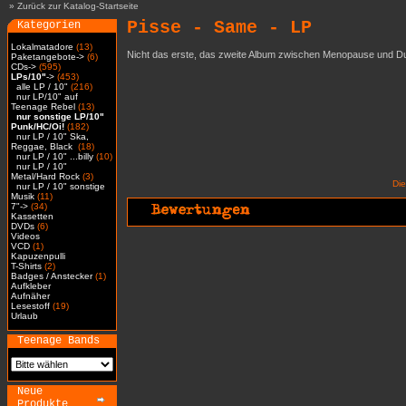
»
Zurück zur Katalog-Startseite
Pisse - Same - LP
Kategorien
Lokalmatadore
(13)
Nicht das erste, das zweite Album zwischen Menopause und Du
Paketangebote->
(6)
CDs->
(595)
LPs/10"
->
(453)
alle LP / 10"
(216)
nur LP/10" auf
Teenage Rebel
(13)
nur sonstige LP/10"
Punk/HC/Oi!
(182)
nur LP / 10" Ska,
Reggae, Black
(18)
nur LP / 10" ...billy
(10)
nur LP / 10"
Metal/Hard Rock
(3)
Di
nur LP / 10" sonstige
Musik
(11)
7"->
(34)
Kassetten
DVDs
(6)
Videos
VCD
(1)
Kapuzenpulli
T-Shirts
(2)
Badges / Anstecker
(1)
Aufkleber
Aufnäher
Lesestoff
(19)
Urlaub
Teenage Bands
Neue
Produkte