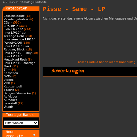
»
Zurück zur Katalog-Startseite
Pisse - Same - LP
Kategorien
Lokalmatadore
(13)
Nicht das erste, das zweite Album zwischen Menopause und Du
Paketangebote->
(6)
CDs->
(595)
LPs/10"
->
(449)
alle LP / 10"
(214)
nur LP/10" auf
Teenage Rebel
(13)
nur sonstige LP/10"
Punk/HC/Oi!
(180)
nur LP / 10" Ska,
Reggae, Black
(18)
nur LP / 10" ...billy
(10)
nur LP / 10"
Metal/Hard Rock
(3)
Dieses Produkt haben wir am Donnerstag,
nur LP / 10" sonstige
Musik
(11)
7"->
(34)
Kassetten
DVDs
(6)
Videos
VCD
(1)
Kapuzenpulli
T-Shirts
(2)
Badges / Anstecker
(1)
Aufkleber
Aufnäher
Lesestoff
(19)
Urlaub
Teenage Bands
Neue
Produkte