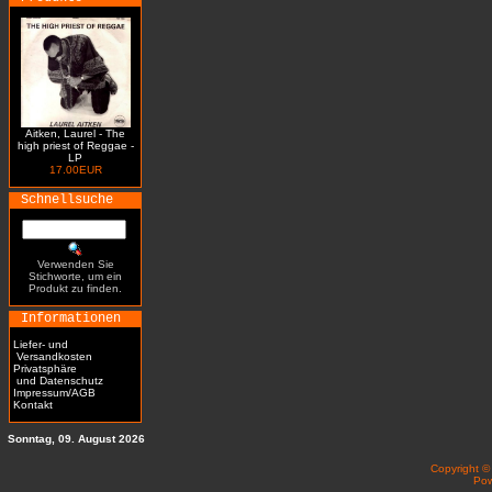
Aitken, Laurel - The
high priest of Reggae -
LP
17.00EUR
Schnellsuche
Verwenden Sie
Stichworte, um ein
Produkt zu finden.
Informationen
Liefer- und
Versandkosten
Privatsphäre
und Datenschutz
Impressum/AGB
Kontakt
Sonntag, 09. August 2026
Copyright 
Po