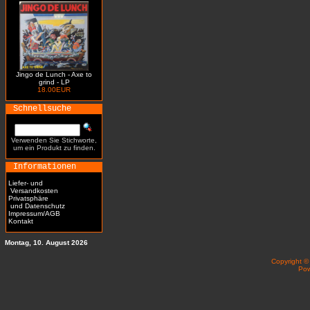
Jingo de Lunch - Axe to
grind - LP
18.00EUR
Schnellsuche
Verwenden Sie Stichworte,
um ein Produkt zu finden.
Informationen
Liefer- und
Versandkosten
Privatsphäre
und Datenschutz
Impressum/AGB
Kontakt
Montag, 10. August 2026
Copyright 
Po