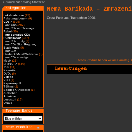
»
Zurück zur Katalog-Startseite
Nema Barikada – Zmrazeni
Kategorien
Lokalmatadore
(13)
Crust-Punk aus Tschechien 2006.
Paketangebote->
(6)
CDs
->
(595)
alle CDs
(287)
nur CDs auf Teenage
Rebel
(30)
nur sonstige CDs
Punk/HC/Oi!
(237)
nur CDs ...billy
(7)
nur CDs Ska, Reggae,
Black Music
(5)
nur CDs
Hardrock/Metal/Metalcore
(8)
nur CDs sonstige
Dieses Produkt haben wir am Samstag,
Musik
(21)
LPs/10"->
(449)
7"->
(34)
Kassetten
DVDs
(6)
Videos
VCD
(1)
Kapuzenpulli
T-Shirts
(2)
Badges / Anstecker
(1)
Aufkleber
Aufnäher
Lesestoff
(19)
Urlaub
Teenage Bands
Neue Produkte