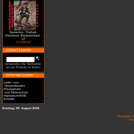
Namenlos - Freiheit,
Gleichheit, Brüderlichkeit! -
LP
14.00EUR
Schnellsuche
Verwenden Sie Stichworte,
um ein Produkt zu finden.
Informationen
Liefer- und
Versandkosten
Privatsphäre
und Datenschutz
Impressum/AGB
Kontakt
Sonntag, 09. August 2026
Copyright 
Po