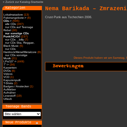
»
Zurück zur Katalog-Startseite
Nema Barikada – Zmrazeni
Kategorien
Lokalmatadore
(13)
Crust-Punk aus Tschechien 2006.
Paketangebote->
(6)
CDs
->
(595)
alle CDs
(287)
nur CDs auf Teenage
Rebel
(30)
nur sonstige CDs
Punk/HC/Oi!
(237)
nur CDs ...billy
(7)
nur CDs Ska, Reggae,
Black Music
(5)
nur CDs
Hardrock/Metal/Metalcore
(8)
nur CDs sonstige
Dieses Produkt haben wir am Samstag,
Musik
(21)
LPs/10"->
(449)
7"->
(34)
Kassetten
DVDs
(6)
Videos
VCD
(1)
Kapuzenpulli
T-Shirts
(2)
Badges / Anstecker
(1)
Aufkleber
Aufnäher
Lesestoff
(19)
Urlaub
Teenage Bands
Neue Produkte