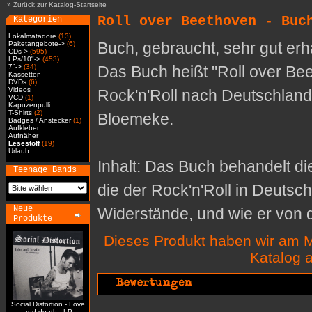
»
Zurück zur Katalog-Startseite
Roll over Beethoven - Buc
Kategorien
Lokalmatadore
(13)
Buch, gebraucht, sehr gut er
Paketangebote->
(6)
CDs->
(595)
LPs/10"->
(453)
7"->
(34)
Das Buch heißt "Roll over Be
Kassetten
DVDs
(6)
Videos
Rock'n'Roll nach Deutschlan
VCD
(1)
Kapuzenpulli
T-Shirts
(2)
Bloemeke.
Badges / Anstecker
(1)
Aufkleber
Aufnäher
Lesestoff
(19)
Urlaub
Inhalt: Das Buch behandelt die
Teenage Bands
die der Rock'n'Roll in Deutsch
Neue
Widerstände, und wie er von
Produkte
Dieses Produkt haben wir am M
Katalog
Social Distortion - Love
and death - LP