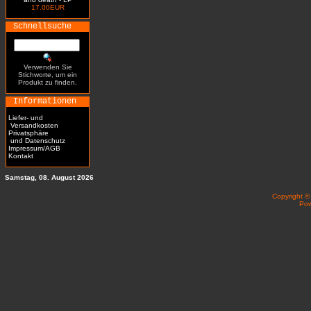
17.00EUR
Schnellsuche
Verwenden Sie
Stichworte, um ein
Produkt zu finden.
Informationen
Liefer- und
Versandkosten
Privatsphäre
und Datenschutz
Impressum/AGB
Kontakt
Samstag, 08. August 2026
Copyright 
Po