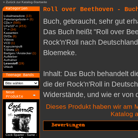
»
Zurück zur Katalog-Startseite
Roll over Beethoven - Buc
Kategorien
Lokalmatadore
(13)
Buch, gebraucht, sehr gut er
Paketangebote->
(6)
CDs->
(595)
LPs/10"->
(453)
7"->
(34)
Das Buch heißt "Roll over Be
Kassetten
DVDs
(6)
Videos
Rock'n'Roll nach Deutschlan
VCD
(1)
Kapuzenpulli
T-Shirts
(2)
Bloemeke.
Badges / Anstecker
(1)
Aufkleber
Aufnäher
Lesestoff
(19)
Urlaub
Inhalt: Das Buch behandelt die
Teenage Bands
die der Rock'n'Roll in Deutsch
Neue
Widerstände, und wie er von
Produkte
Dieses Produkt haben wir am M
Katalog
Cock Sparrer - Same -