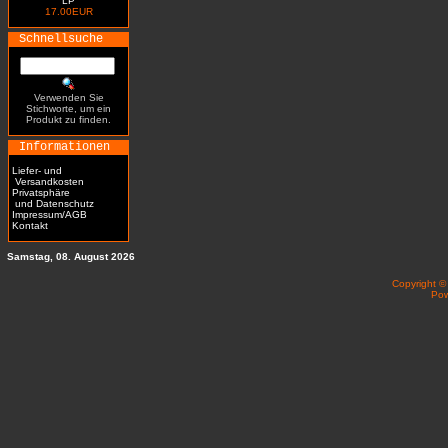
LP
17.00EUR
Schnellsuche
Verwenden Sie
Stichworte, um ein
Produkt zu finden.
Informationen
Liefer- und
Versandkosten
Privatsphäre
und Datenschutz
Impressum/AGB
Kontakt
Samstag, 08. August 2026
Copyright 
Po