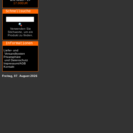
17.00EUR
Schnellsuche
Verwenden Sie
Stichworte, um ein
Produkt zu finden.
Informationen
Liefer- und
Versandkosten
Privatsphäre
und Datenschutz
Impressum/AGB
Kontakt
Freitag, 07. August 2026