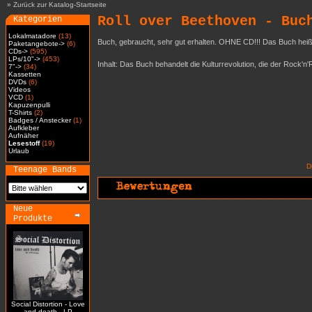
»
Zurück zur Katalog-Startseite
Roll over Beethoven - Buc
Kategorien
Lokalmatadore
(13)
Buch, gebraucht, sehr gut erhalten. OHNE CD!!! Das Buch heiß
Paketangebote->
(6)
CDs->
(595)
LPs/10"->
(453)
Inhalt: Das Buch behandelt die Kulturrevolution, die der Rock'
7"->
(34)
Kassetten
DVDs
(6)
Videos
VCD
(1)
Kapuzenpulli
T-Shirts
(2)
Badges / Anstecker
(1)
Aufkleber
Aufnäher
Lesestoff
(19)
Urlaub
D
Teenage Bands
Neue
Produkte
Social Distortion - Love
and death - LP