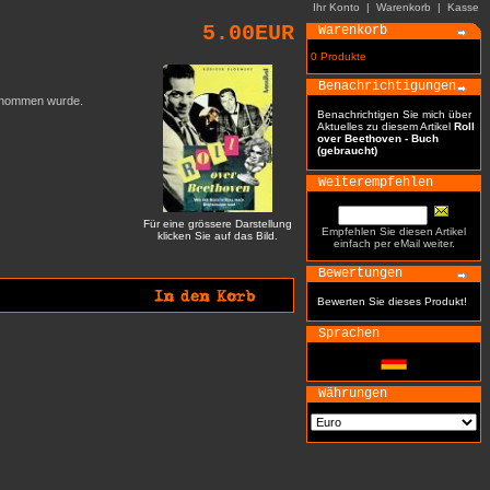
Ihr Konto
|
Warenkorb
|
Kasse
5.00EUR
Warenkorb
0 Produkte
Benachrichtigungen
bernommen wurde.
Benachrichtigen Sie mich über
Aktuelles zu diesem Artikel
Roll
over Beethoven - Buch
(gebraucht)
Weiterempfehlen
Für eine grössere Darstellung
Empfehlen Sie diesen Artikel
klicken Sie auf das Bild.
einfach per eMail weiter.
Bewertungen
Bewerten Sie dieses Produkt!
Sprachen
Währungen