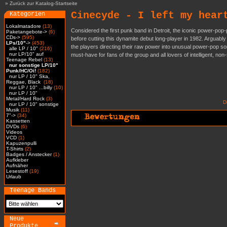
»
Zurück zur Katalog-Startseite
Cinecyde - I left my hear
Kategorien
Lokalmatadore
(13)
Considered the first punk band in Detroit, the iconic power-po
Paketangebote->
(6)
CDs->
(595)
before cutting this dynamite debut long-player in 1982. Arguably
LPs/10"
->
(453)
the players directing their raw power into unusual power-pop song 
alle LP / 10"
(216)
nur LP/10" auf
must-have for fans of the group and all lovers of intelligent, n
Teenage Rebel
(13)
nur sonstige LP/10"
Punk/HC/Oi!
(182)
nur LP / 10" Ska,
Reggae, Black
(18)
nur LP / 10" ...billy
(10)
nur LP / 10"
Metal/Hard Rock
(3)
D
nur LP / 10" sonstige
Musik
(11)
7"->
(34)
Kassetten
DVDs
(6)
Videos
VCD
(1)
Kapuzenpulli
T-Shirts
(2)
Badges / Anstecker
(1)
Aufkleber
Aufnäher
Lesestoff
(19)
Urlaub
Teenage Bands
Neue
Produkte