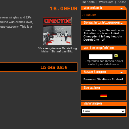
Ihr Konto
|
Warenkorb
|
Kasse
16.00EUR
Warenkorb
0 Produkte
several singles and EPs
sound was all their own,
Benachrichtigungen
ique category. This is a
Benachrichtigen Sie mich über
Aktuelles zu diesem Artikel
Cinecyde - I left my heart in
Detroit City - LP
Weiterempfehlen
Für eine grössere Darstellung
klicken Sie auf das Bild.
Empfehlen Sie diesen Artikel
einfach per eMail weiter.
Bewertungen
Bewerten Sie dieses Produkt!
Sprachen
Währungen