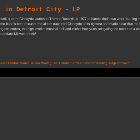
t in Detroit City - LP
p-punk quartet Cinecyde launched Tremor Records in 1977 to handle their own work, issuing 
 the band's best release, the album captured Cinecyde at its tightest and made clear that the 
structures, the high level of musical skill and cliche-free lyrics relegating the output to a un
on-standard Midwest punk!
ieses Produkt haben wir am Montag, 13. Oktober 2025 in unseren Katalog aufgenommen.