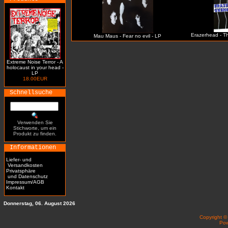
Erazerhead - Th
Mau Maus - Fear no evil - LP
Extreme Noise Terror - A
holocaust in your head -
LP
18.00EUR
Schnellsuche
Verwenden Sie
Stichworte, um ein
Produkt zu finden.
Informationen
Liefer- und
Versandkosten
Privatsphäre
und Datenschutz
Impressum/AGB
Kontakt
Donnerstag, 06. August 2026
Copyright 
Po