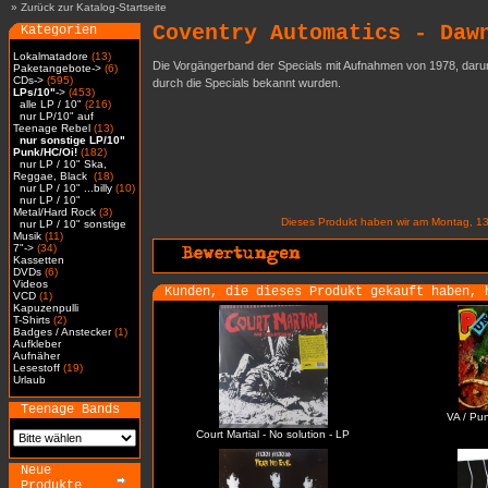
»
Zurück zur Katalog-Startseite
Coventry Automatics - Daw
Kategorien
Lokalmatadore
(13)
Die Vorgängerband der Specials mit Aufnahmen von 1978, darunt
Paketangebote->
(6)
CDs->
(595)
durch die Specials bekannt wurden.
LPs/10"
->
(453)
alle LP / 10"
(216)
nur LP/10" auf
Teenage Rebel
(13)
nur sonstige LP/10"
Punk/HC/Oi!
(182)
nur LP / 10" Ska,
Reggae, Black
(18)
nur LP / 10" ...billy
(10)
nur LP / 10"
Metal/Hard Rock
(3)
Dieses Produkt haben wir am Montag, 1
nur LP / 10" sonstige
Musik
(11)
7"->
(34)
Kassetten
DVDs
(6)
Videos
Kunden, die dieses Produkt gekauft haben, 
VCD
(1)
Kapuzenpulli
T-Shirts
(2)
Badges / Anstecker
(1)
Aufkleber
Aufnäher
Lesestoff
(19)
Urlaub
Teenage Bands
VA / Pu
Court Martial - No solution - LP
Neue
Produkte