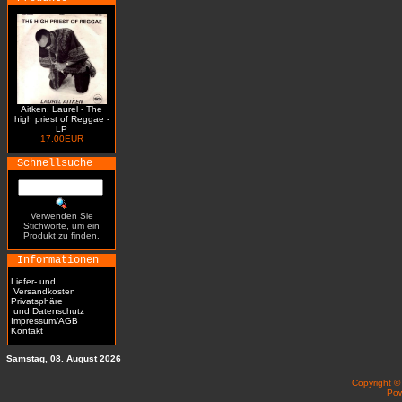
Aitken, Laurel - The
high priest of Reggae -
LP
17.00EUR
Schnellsuche
Verwenden Sie
Stichworte, um ein
Produkt zu finden.
Informationen
Liefer- und
Versandkosten
Privatsphäre
und Datenschutz
Impressum/AGB
Kontakt
Samstag, 08. August 2026
Copyright 
Po