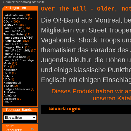
»
Zurück zur Katalog-Startseite
Over The Hill - Older, no
Kategorien
Lokalmatadore
(13)
Die Oi!-Band aus Montreal, b
Paketangebote->
(6)
CDs->
(595)
LPs/10"
->
(453)
alle LP / 10"
(216)
Mitgliedern von Street Troope
nur LP/10" auf
Teenage Rebel
(13)
nur sonstige LP/10"
Vagabonds, Shock Troops und
Punk/HC/Oi!
(182)
nur LP / 10" Ska,
Reggae, Black
(18)
thematisiert das Paradox des A
nur LP / 10" ...billy
(10)
nur LP / 10"
Metal/Hard Rock
(3)
Jugendsubkultur, die Höhen 
nur LP / 10" sonstige
Musik
(11)
7"->
(34)
und einige klassische Punkth
Kassetten
DVDs
(6)
Videos
Englisch mit einigen Einschl
VCD
(1)
Kapuzenpulli
T-Shirts
(2)
Badges / Anstecker
(1)
Dieses Produkt haben wir a
Aufkleber
Aufnäher
unseren Kat
Lesestoff
(19)
Urlaub
Teenage Bands
Neue
Produkte