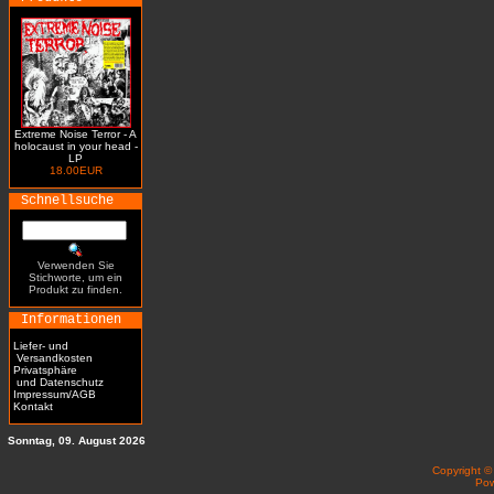
Extreme Noise Terror - A
holocaust in your head -
LP
18.00EUR
Schnellsuche
Verwenden Sie
Stichworte, um ein
Produkt zu finden.
Informationen
Liefer- und
Versandkosten
Privatsphäre
und Datenschutz
Impressum/AGB
Kontakt
Sonntag, 09. August 2026
Copyright 
Po