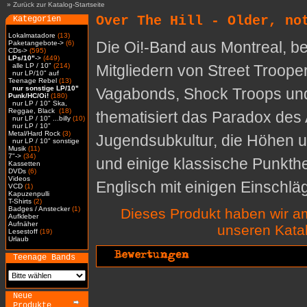
»
Zurück zur Katalog-Startseite
Over The Hill - Older, no
Kategorien
Lokalmatadore
(13)
Die Oi!-Band aus Montreal, b
Paketangebote->
(6)
CDs->
(595)
LPs/10"
->
(449)
alle LP / 10"
(214)
Mitgliedern von Street Troope
nur LP/10" auf
Teenage Rebel
(13)
nur sonstige LP/10"
Vagabonds, Shock Troops und
Punk/HC/Oi!
(180)
nur LP / 10" Ska,
Reggae, Black
(18)
thematisiert das Paradox des A
nur LP / 10" ...billy
(10)
nur LP / 10"
Metal/Hard Rock
(3)
Jugendsubkultur, die Höhen 
nur LP / 10" sonstige
Musik
(11)
7"->
(34)
und einige klassische Punkth
Kassetten
DVDs
(6)
Videos
Englisch mit einigen Einschl
VCD
(1)
Kapuzenpulli
T-Shirts
(2)
Badges / Anstecker
(1)
Dieses Produkt haben wir a
Aufkleber
Aufnäher
unseren Kat
Lesestoff
(19)
Urlaub
Teenage Bands
Neue
Produkte