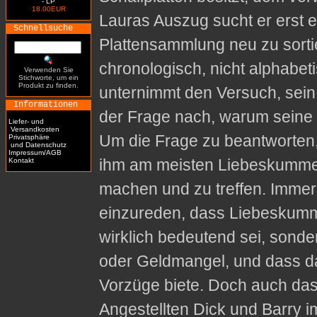
- LP
18.00EUR
Lauras Auszug sucht er erst e
Schnellsuche
Plattensammlung neu zu sorti
chronologisch, nicht alphabet
Verwenden Sie
Stichworte, um ein
Produkt zu finden.
unternimmt den Versuch, sein
Informationen
der Frage nach, warum seine
Liefer- und
Versandkosten
Um die Frage zu beantworten, 
Privatsphäre
und Datenschutz
Impressum/AGB
ihm am meisten Liebeskummer
Kontakt
machen und zu treffen. Immer 
einzureden, dass Liebeskumme
wirklich bedeutend sei, sonde
oder Geldmangel, und dass da
Vorzüge biete. Doch auch da
Angestellten Dick und Barry i