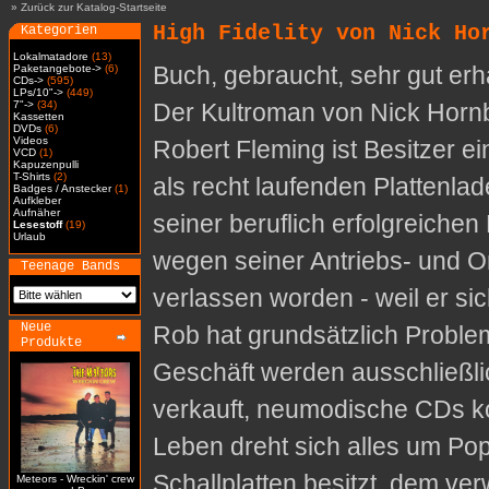
»
Zurück zur Katalog-Startseite
High Fidelity von Nick Ho
Kategorien
Lokalmatadore
(13)
Buch, gebraucht, sehr gut erh
Paketangebote->
(6)
CDs->
(595)
LPs/10"->
(449)
7"->
(34)
Der Kultroman von Nick Horn
Kassetten
DVDs
(6)
Videos
Robert Fleming ist Besitzer e
VCD
(1)
Kapuzenpulli
T-Shirts
(2)
als recht laufenden Plattenl
Badges / Anstecker
(1)
Aufkleber
Aufnäher
seiner beruflich erfolgreiche
Lesestoff
(19)
Urlaub
wegen seiner Antriebs- und Or
Teenage Bands
verlassen worden - weil er si
Neue
Rob hat grundsätzlich Proble
Produkte
Geschäft werden ausschließlic
verkauft, neumodische CDs ko
Leben dreht sich alles um Po
Schallplatten besitzt, dem ve
Meteors - Wreckin' crew