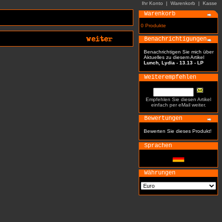
Ihr Konto
|
Warenkorb
|
Kasse
Warenkorb
0 Produkte
Benachrichtigungen
Benachrichtigen Sie mich über
Aktuelles zu diesem Artikel
Lunch, Lydia - 13.13 - LP
Weiterempfehlen
Empfehlen Sie diesen Artikel
einfach per eMail weiter.
Bewertungen
Bewerten Sie dieses Produkt!
Sprachen
Währungen