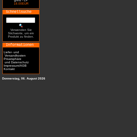
grind - LP
18.00EUR
Schnellsuche
Verwenden Sie
Stichworte, um ein
Produkt zu finden.
Informationen
Liefer- und
Versandkosten
Privatsphäre
und Datenschutz
Impressum/AGB
Kontakt
Donnerstag, 06. August 2026