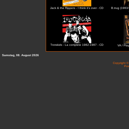
Jack & the Rippers - I think it's over - CD
B.trug (1983/
Trotskids - La complete 1982-1987 - CD
VA / Play
Samstag, 08. August 2026
Copyright 
Po