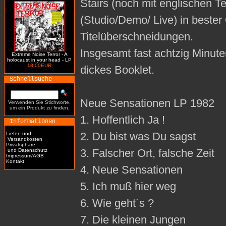
Stairs (noch mit englischen T
(Studio/Demo/ Live) in bester
Titelüberschneidungen.
Insgesamt fast achtzig Minute
Extreme Noise Terror - A
holocaust in your head - LP
18.00EUR
dickes Booklet.
Schnellsuche
Neue Sensationen LP 1982
Verwenden Sie Stichworte,
um ein Produkt zu finden.
1. Hoffentlich Ja !
Informationen
2. Du bist was Du sagst
Liefer- und
Versandkosten
Privatsphäre
3. Falscher Ort, falsche Zeit
und Datenschutz
Impressum/AGB
Kontakt
4. Neue Sensationen
5. Ich muß hier weg
6. Wie geht´s ?
7. Die kleinen Jungen