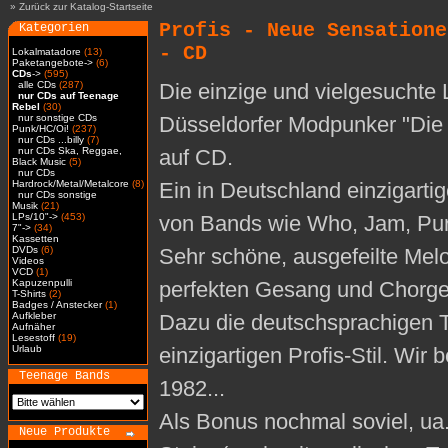
»
Zurück zur Katalog-Startseite
Profis - Neue Sensatione
Kategorien
- CD
Lokalmatadore
(13)
Paketangebote->
(6)
CDs
->
(595)
alle CDs
(287)
Die einzige und vielgesuchte
nur CDs auf Teenage
Rebel
(30)
nur sonstige CDs
Düsseldorfer Modpunker "Die P
Punk/HC/Oi!
(237)
nur CDs ...billy
(7)
nur CDs Ska, Reggae,
auf CD.
Black Music
(5)
nur CDs
Hardrock/Metal/Metalcore
(8)
Ein in Deutschland einzigarti
nur CDs sonstige
Musik
(21)
LPs/10"->
(453)
von Bands wie Who, Jam, Pur
7"->
(34)
Kassetten
DVDs
(6)
Sehr schöne, ausgefeilte Melo
Videos
VCD
(1)
Kapuzenpulli
perfekten Gesang und Chorge
T-Shirts
(2)
Badges / Anstecker
(1)
Aufkleber
Dazu die deutschsprachigen T
Aufnäher
Lesestoff
(19)
Urlaub
einzigartigen Profis-Stil. Wir
Teenage Bands
1982...
Als Bonus nochmal soviel, u
Neue Produkte