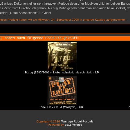
in großartiges Dokument einer sehr kreativen Periode deutscher Musikgeschichte, bei der Ban
iv das Zeug zum Durchbruch gehabt. Richtig Mühe gegeben hat man sich auch beim Booklet, das
ieltipp: „Neue Sensationen“. 1. Günni
ieses Produkt haben wir am Mittwoch, 24. September 2008 in unseren Katalog aufgenommen.
n, haben auch folgende Produkte gekauft:
B.trug (1983/2006) - Lieber schwierig als schmierig - LP
VA / Play it loud (Malaysia) - CD
K
Copyright © 2026
Teenage Rebel Records
Powered by
osCommerce