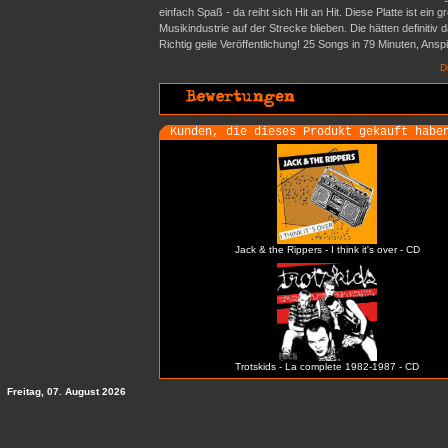
einfach Spaß - da reiht sich Hit an Hit. Diese Platte ist e
Musikindustrie auf der Strecke blieben. Die hätten definit
Richtig geile Veröffentlichung! 25 Songs in 79 Minuten, Ansp
D
Kunden, die dieses Produkt gekauft habe
Jack & the Rippers - I think it's over - CD
Trotskids - La complete 1982-1987 - CD
Freitag, 07. August 2026