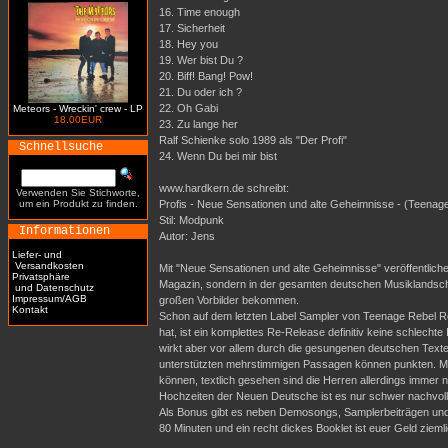
16. Time enough
17. Sicherheit
18. Hey you
19. Wer bist Du ?
20. Biff! Bang! Pow!
21. Du oder ich ?
22. Oh Gabi
Meteors - Wreckin' crew - LP
18.00EUR
23. Zu lange her
Ralf Schienke solo 1989 als "Der Profi"
Schnellsuche
24. Wenn Du bei mir bist
www.hardkern.de schreibt:
Verwenden Sie Stichworte,
um ein Produkt zu finden.
Profis - Neue Sensationen und alte Geheimnisse - (Teenage
Stil: Modpunk
Informationen
Autor: Jens
Liefer- und
Versandkosten
Mit "Neue Sensationen und alte Geheimnisse" veröffentlich
Privatsphäre
Magazin, sondern in der gesamten deutschen Musiklandscha
und Datenschutz
Impressum/AGB
großen Vorbilder bekommen.
Kontakt
Schon auf dem letzten Label Sampler von Teenage Rebel Re
hat, ist ein komplettes Re-Release definitiv keine schlecht
wirkt aber vor allem durch die gesungenen deutschen Text
unterstützten mehrstimmigen Passagen können punkten. Mus
können, textlich gesehen sind die Herren allerdings immer
Hochzeiten der Neuen Deutsche ist es nur schwer nachvoll
Als Bonus gibt es neben Demosongs, Samplerbeiträgen und Li
80 Minuten und ein recht dickes Booklet ist euer Geld ziemli