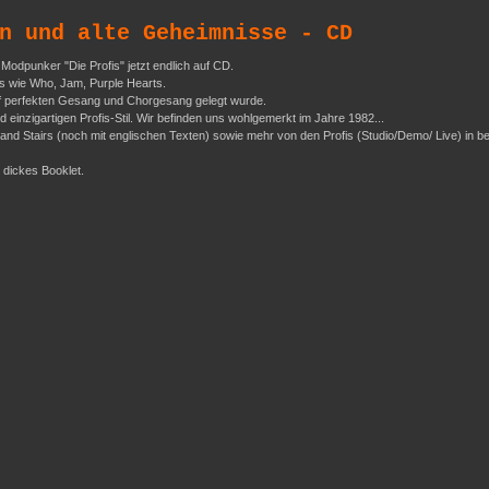
n und alte Geheimnisse - CD
Modpunker "Die Profis" jetzt endlich auf CD.
ds wie Who, Jam, Purple Hearts.
auf perfekten Gesang und Chorgesang gelegt wurde.
einzigartigen Profis-Stil. Wir befinden uns wohlgemerkt im Jahre 1982...
nd Stairs (noch mit englischen Texten) sowie mehr von den Profis (Studio/Demo/ Live) in be
 dickes Booklet.