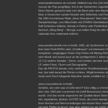
www.handlemedown.de schreibt: Vielleicht war ihre Zeit einf
musste der Pop ausgeflippt, fest in der heimischen Jugendk
Einen Namen gemacht hatte sich die Band unter dem Banner d
Mod, in Deutschen Landen fürwahr eine Seltenheit, und Punk
Die 1982 erschienene Platte „Neue Sensationen“ feiert übe
Samplerbeiträge, Live-Mitschnitte und STAIRS-Überbleibsel e
Ralf Schienkes brillante, niemals in Pathos oder Peinlichk
famosen „Bäng Bäng“ – Bezüge zum kalten Krieg hin oder he
nationaler Acts meilenweit entfernt.
www.ausderzukunft.com schreibt: 1982, als Synthesizer sch
ihrer beim Punk/NDW-Label „Schallmauer“ erschienenen L
kompakten, eingängigen Power-Pop-Perlen mit Mitsing-Refrai
mich Musik und Sound auch an die (wohlgemerkt 2 Jahre sp
12 (+1) weitere Sampler-, Demo- und Livetitel, darunter a
LP, vielen Fotos, Flyern und Discographie.
Das die PROFIS damals, trotz zahlreicher Rundfunkeinsätze
war, das bald darauf die Pforten schloss. Möglicherweise 
heute noch frisch klingende Klassiker wieder erhältlich ist. 
www.crazyunited.de schreibt:
Scheiße, wer oder was ist DAS denn?! Eine völlig zu Unre
dem Jahr 1982 jetzt zusammen mit zwölf Bonustracks bes
wurde. Und das wurde angesichts der Qualität dieser Band a
inkl. unpeinlicher, direkter, GUTER Texte, die schon dam
ihren Normen und Wertvorstellungen den letzten Nerv raubt
mit mehr Pfeffer im Arsch. Das aber wirklich nur als GANZ