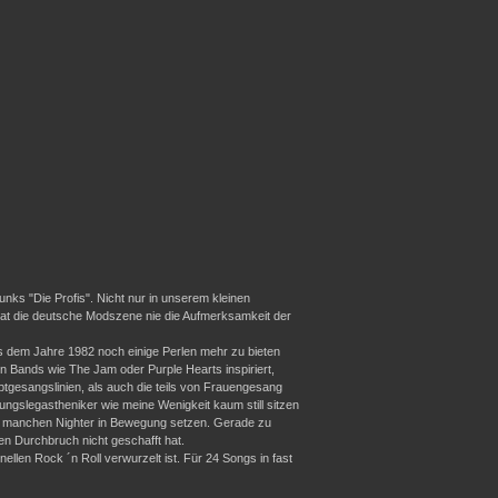
nks "Die Profis". Nicht nur in unserem kleinen
hat die deutsche Modszene nie die Aufmerksamkeit der
s dem Jahre 1982 noch einige Perlen mehr zu bieten
on Bands wie The Jam oder Purple Hearts inspiriert,
gesangslinien, als auch die teils von Frauengesang
gslegastheniker wie meine Wenigkeit kaum still sitzen
 so manchen Nighter in Bewegung setzen. Gerade zu
n Durchbruch nicht geschafft hat.
llen Rock ´n Roll verwurzelt ist. Für 24 Songs in fast