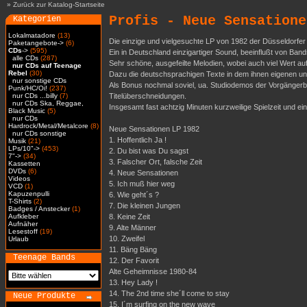
»
Zurück zur Katalog-Startseite
Profis - Neue Sensatione
Kategorien
Lokalmatadore
(13)
Die einzige und vielgesuchte LP von 1982 der Düsseldorfer 
Paketangebote->
(6)
CDs
->
(595)
Ein in Deutschland einzigartiger Sound, beeinflußt von Ban
alle CDs
(287)
Sehr schöne, ausgefeilte Melodien, wobei auch viel Wert 
nur CDs auf Teenage
Rebel
(30)
Dazu die deutschsprachigen Texte in dem ihnen eigenen und 
nur sonstige CDs
Als Bonus nochmal soviel, ua. Studiodemos der Vorgängerba
Punk/HC/Oi!
(237)
nur CDs ...billy
(7)
Titelüberschneidungen.
nur CDs Ska, Reggae,
Insgesamt fast achtzig Minuten kurzweilige Spielzeit und ein
Black Music
(5)
nur CDs
Hardrock/Metal/Metalcore
(8)
Neue Sensationen LP 1982
nur CDs sonstige
1. Hoffentlich Ja !
Musik
(21)
LPs/10"->
(453)
2. Du bist was Du sagst
7"->
(34)
3. Falscher Ort, falsche Zeit
Kassetten
DVDs
(6)
4. Neue Sensationen
Videos
5. Ich muß hier weg
VCD
(1)
Kapuzenpulli
6. Wie geht´s ?
T-Shirts
(2)
7. Die kleinen Jungen
Badges / Anstecker
(1)
Aufkleber
8. Keine Zeit
Aufnäher
9. Alte Männer
Lesestoff
(19)
10. Zweifel
Urlaub
11. Bäng Bäng
Teenage Bands
12. Der Favorit
Alte Geheimnisse 1980-84
13. Hey Lady !
14. The 2nd time she´ll come to stay
Neue Produkte
15. I´m surfing on the new wave