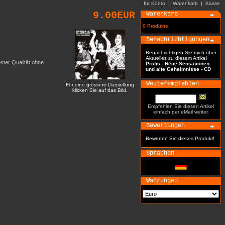
Ihr Konto
|
Warenkorb
|
Kasse
9.00EUR
Warenkorb
0 Produkte
Benachrichtigungen
Benachrichtigen Sie mich über
Aktuelles zu diesem Artikel
ster Qualität ohne
Profis - Neue Sensationen
und alte Geheimnisse - CD
Weiterempfehlen
Für eine grössere Darstellung
klicken Sie auf das Bild.
Empfehlen Sie diesen Artikel
einfach per eMail weiter.
Bewertungen
Bewerten Sie dieses Produkt!
Sprachen
Währungen