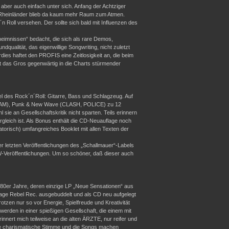
 aber auch einfach unter sich. Anfang der Achtziger
er Rheinländer blieb da kaum mehr Raum zum Atmen.
 Roll versehen. Der sollte sich bald mit Influenzen des
heimnissen“ bedacht, die sich als rare Demos,
qualität, das eigenwillige Songwriting, nicht zuletzt
ies haftet den PROFIS eine Zeitlosigkeit an, die beim
st das Gros gegenwärtig in die Charts stürmender
l des Rock´n´Roll: Gitarre, Bass und Schlagzeug. Auf
E JAM), Punk & New Wave (CLASH, POLICE) zu 12
ie an Gesellschaftskritik nicht sparten. Teils erinnern
leich ist. Als Bonus enthält die CD-Neuauflage noch
torisch) umfangreiches Booklet mit allen Texten der
 letzten Veröffentlichungen des „Schallmauer“-Labels
DW-Veröffentlichungen. Um so schöner, daß dieser auch
80er Jahre, deren einzige LP „Neue Sensationen“ aus
ge Rebel Rec. ausgebuddelt und als CD neu aufgelegt
tzen nur so vor Energie, Spielfreude und Kreativität
rden in einer spießigen Gesellschaft, die einem mit
nert mich teilweise an die alten ÄRZTE, nur reifer und
olle charismatische Stimme und die Songs machen