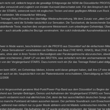
ach nicht reif, vielleicht begrub die gewaltige Erfolgswoge der NDW die Düsseldorfer PROFIS
ultur verwurzelt und zugleich von trivialer Kurzweil überschattet sein. Für den Anspruch d
er STAIRS, seinerzeit noch mit englischen Texten und einer gepflegten Affinität zum Rock ´n
 verbinden. Mit erstaunlicher Wirkung.
r Teenage Rebel Records ihre überfällige Wiederauferstehung. Mit dem Zusatz von „alten Ge
ntpuppen, wird die Scheibe tatsächlich zur Sensation. Die Tanzbarkeit, die bestechende Sound
eit abdriftende Texte, machen dies vergessene Meisterwerk zum unbedingten Geheimtipp. Überd
r – auch aktuelle politische Bezüge vereinnahmt. Von solch individueller Ausnahmeklasse i
wer in Mode waren, beschränkten sich die PROFIS aus Düsseldorf auf die einfachsten Mitte
P „Neue Sensationen“ verarbeiteten sie Einflüsse aus Beat (THE WHO, KINKS), Mod (TH
ns, ohne aber in ihren Texten in Bierseeligkeit oder Parolengedresche abzurutschen, obwohl s
äter erschienene) „Debil“-LP von den ÄRZTEN, was sicherlich nicht der uncharmanteste Verg
uch von der Vorgängerband STAIRS. Dazu kommt noch ein (für das Teenage Rebel-Label obliga
n beim WDR, ein Geheimtipp blieben, könnte wohl daran gelegen haben, daß ihre LP eine der
aber auch an der, hauptsächlich von der Plattenindustrie verschuldeten, Übersättigung an N
(11/2008
cht in Vergessenheit geratene Mod-Punk/Power-Pop-Band aus dem Düsseldorf zu Beginn der 
tehend aus Sampler-Beiträgen, Demos und Aufnahmen der Vorgängerband STAIRS von Teena
uch verdammt noch mal allerhöchste Zeit, denn die fast ausschließlich deutschen Songs stro
als so manche Punkband alt haben aussehen lassen. Der perfekte Soundtrack zum Erwachsenwe
, während man einfach nur zu guter Musik abfeiern und mit Mädels rumknutschen möchte. Erin
 grober Anhaltspunkt. Die Aufnahme der LP wurde großartig produziert, der Sänger hat ’ne t