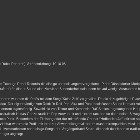
 Rebel Records) Veröffentlichung: 10.10.08
en Teenage Rebel Records die einzige und seit langem vergriffene LP der Düsseldorfer Modpu
ft, dürfte dieser Sound eine ziemliche Besonderheit sein, denn bis auf wenige Ausnahmen 
cords wussten die Profis mit dem Song "Keine Zeit" zu gefallen. Da die dazugehörige LP au
e Idee. Der eigenständige von Rock ´n Roll, Pop, Ska und Punk beeinflusste Sound ist stark v
e extrem eigenständig. Sowohl die von Texter und Komponist Ralf Schienke gesungenen Haupt
ikalisch ist das Ganze stark im Pop verwurzelt und extrem tanzbar, so dass selbst Bewegun
 noch Punk. Besonders der Titelsong oder der mitreißende Opener "Hoffentlich Ja!" dürften
ziehbar warum die Profis mit ihrer zur Abwechslung mal extrem massenkompatiblen Musik de
vemitschnitten noch einige Songs der Vorgängerband Stairs, die noch deutlicher im traditione
ch gut angelegt.