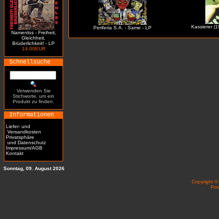
Kassierer (1
Periferia S.A. - Same - LP
Namenlos - Freiheit,
Gleichheit,
Brüderlichkeit! - LP
14.00EUR
Schnellsuche
Verwenden Sie
Stichworte, um ein
Produkt zu finden.
Informationen
Liefer- und
Versandkosten
Privatsphäre
und Datenschutz
Impressum/AGB
Kontakt
Sonntag, 09. August 2026
Copyright 
Po