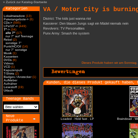
»
Zurück zur Katalog-Startseite
VA / Motor City is burnin
Kategorien
Lokalmatadore
(13)
District: The kids just wanna riot
Paketangebote->
(6)
CDs->
(595)
Kassierer: Den blauen Jungs sagt ein Mädel niemals nein
LPs/10"->
(449)
Revolvers: TV Personalities
7"
->
(34)
alle 7"
(17)
Punx Army: Smash the system
nur 7" auf Teenage
Rebel
(2)
sonstige 7"
Punk/HC/Oi!
(14)
nur 7" sonstige
Musik
(1)
Kassetten
DVDs
(6)
Dieses Produkt haben wir am Sonntag,
Videos
VCD
(1)
Kapuzenpulli
T-Shirts
(2)
Badges / Anstecker
(1)
Aufkleber
Kunden, die dieses Produkt gekauft haben, 
Aufnäher
Lesestoff
(19)
Urlaub
Teenage Bands
Neue
Loaded - Hold fast . LP
Braindead - W
Produkte