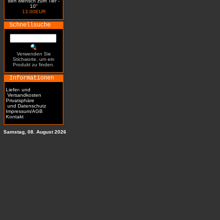
den Mensch zum Tier -
10"
13.00EUR
Schnellsuche
Verwenden Sie
Stichworte, um ein
Produkt zu finden.
Informationen
Liefer- und
Versandkosten
Privatsphäre
und Datenschutz
Impressum/AGB
Kontakt
Samstag, 08. August 2026