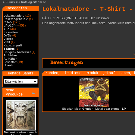
»
Zurück zur Katalog-Startseite
Lokalmatadore - T-Shirt -
Kategorien
Lokalmatadore
(13)
FÄLLT GROSS (BREIT!) AUS!!! Der Klassiker.
Paketangebote->
(6)
CDs->
(595)
Das abgebildete Motiv ist auf der Rückseite ! Vorne klein links 
LPs/10"->
(453)
7"->
(34)
Kassetten
DVDs
(6)
Videos
VCD
(1)
Kapuzenpulli
T-Shirts
(2)
Badges / Anstecker
(1)
Aufkleber
Aufnäher
Lesestoff
(19)
Urlaub
Kunden, die dieses Produkt gekauft haben, 
Teenage Bands
Neue
Produkte
Siberian Meat Grinder - Metal bear stomp - LP
Namenlos - Armut macht