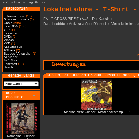
»
Zurück zur Katalog-Startseite
Lokalmatadore - T-Shirt -
Kategorien
Lokalmatadore
(13)
FÄLLT GROSS (BREIT!) AUS!!! Der Klassiker.
Paketangebote->
(6)
CDs->
(595)
Das abgebildete Motiv ist auf der Rückseite ! Vorne klein links 
LPs/10"->
(453)
7"->
(34)
Kassetten
DVDs
(6)
Videos
VCD
(1)
Kapuzenpulli
T-Shirts
(2)
Badges / Anstecker
(1)
Aufkleber
Aufnäher
Lesestoff
(19)
Urlaub
Kunden, die dieses Produkt gekauft haben, 
Teenage Bands
Neue
Produkte
Siberian Meat Grinder - Metal bear stomp - LP
Namenlos - Freiheit,