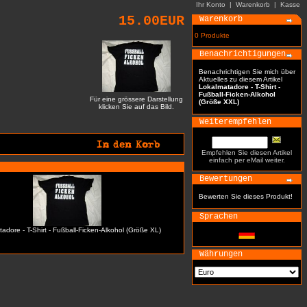
Ihr Konto
|
Warenkorb
|
Kasse
15.00EUR
Warenkorb
0 Produkte
Benachrichtigungen
Benachrichtigen Sie mich über
Aktuelles zu diesem Artikel
Lokalmatadore - T-Shirt -
Fußball-Ficken-Alkohol
Für eine grössere Darstellung
(Größe XXL)
klicken Sie auf das Bild.
Weiterempfehlen
Empfehlen Sie diesen Artikel
einfach per eMail weiter.
Bewertungen
Bewerten Sie dieses Produkt!
Sprachen
adore - T-Shirt - Fußball-Ficken-Alkohol (Größe XL)
Währungen