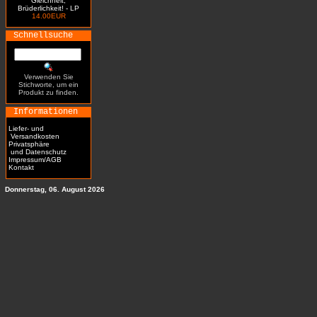
Gleichheit,
Brüderlichkeit! - LP
14.00EUR
Schnellsuche
Verwenden Sie
Stichworte, um ein
Produkt zu finden.
Informationen
Liefer- und
Versandkosten
Privatsphäre
und Datenschutz
Impressum/AGB
Kontakt
Donnerstag, 06. August 2026