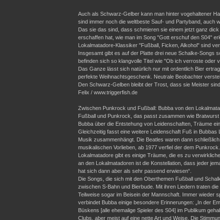
Auch als Schwarz-Gelber kann man hinter vogehaltener H
sind immer noch die weltbeste Sauf- und Partyband, auch w
Das sie das sind, dass schmieren sie einem jetzt ganz dick
erschaffen hat, wie man im Song "Gott erschuf den S04" erk
Lokalmatadore-Klassiker "Fußball, Ficken, Alkohol" sind ver
Insgesamt gibt es auf der Platte drei neue Schalke-Songs 
befinden sich so klangvolle Titel wie "Ob ich verroste ode
Das Ganze lässt sich natürlich nur mit ordentlich Bier ertr
perfekte Weihnachtsgeschenk. Neutrale Beobachter verste
Den Schwarz-Gelben bleibt der Trost, dass sie Meister sind
Felix / www.triggerfish.de
Zwischen Punkrock und Fußball: Bubba von den Lokalmatad
Fußball und Punkrock, das passt zusammen wie Bratwurst u
Bubba über die Entstehung von Leidenschaften, Träume ein
Gleichzeitig fasst eine weitere Leidenschaft Fuß in Bubbas L
Musik zusammenhängt. Die Beatles waren dann schließlich s
musikalischen Vorlieben, ab 1977 verfiel der dem Punkrock.
Lokalmatadore gibt es einige Träume, die es zu verwirklich
an den Lokalmatadoren ist die Konstellation, dass jeder jem
hat sich dann aber als sehr passend erwiesen“.
Die Songs, die sich mit den Oberthemen Fußball und Schal
zwischen S-Bahn und Bierbude. Mit ihren Liedern traten di
Teilweise sogar im Beisein der Mannschaft. Immer wieder spie
verbindet Bubba einige besondere Erinnerungen: „In der E
Büskens [alle ehemalige Spieler des S04] im Publikum geh
Clubs, aber meist auf eine nette Art und Weise. Die Stimmung