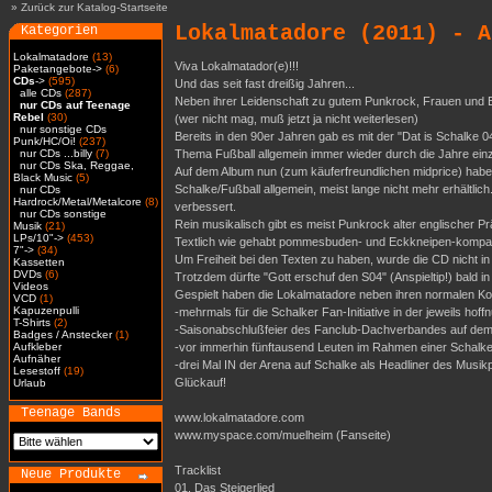
»
Zurück zur Katalog-Startseite
Lokalmatadore (2011) - A
Kategorien
Lokalmatadore
(13)
Viva Lokalmatador(e)!!!
Paketangebote->
(6)
CDs
->
(595)
Und das seit fast dreißig Jahren...
alle CDs
(287)
Neben ihrer Leidenschaft zu gutem Punkrock, Frauen und Bi
nur CDs auf Teenage
Rebel
(30)
(wer nicht mag, muß jetzt ja nicht weiterlesen)
nur sonstige CDs
Bereits in den 90er Jahren gab es mit der "Dat is Schalke 
Punk/HC/Oi!
(237)
nur CDs ...billy
(7)
Thema Fußball allgemein immer wieder durch die Jahre einz
nur CDs Ska, Reggae,
Auf dem Album nun (zum käuferfreundlichen midprice) haben w
Black Music
(5)
Schalke/Fußball allgemein, meist lange nicht mehr erhältlich
nur CDs
Hardrock/Metal/Metalcore
(8)
verbessert.
nur CDs sonstige
Rein musikalisch gibt es meist Punkrock alter englischer Pr
Musik
(21)
LPs/10"->
(453)
Textlich wie gehabt pommesbuden- und Eckkneipen-kompatib
7"->
(34)
Um Freiheit bei den Texten zu haben, wurde die CD nicht in 
Kassetten
DVDs
(6)
Trotzdem dürfte "Gott erschuf den S04" (Anspieltip!) bald
Videos
Gespielt haben die Lokalmatadore neben ihren normalen Kon
VCD
(1)
Kapuzenpulli
-mehrmals für die Schalker Fan-Initiative in der jeweils hof
T-Shirts
(2)
-Saisonabschlußfeier des Fanclub-Dachverbandes auf dem
Badges / Anstecker
(1)
Aufkleber
-vor immerhin fünftausend Leuten im Rahmen einer Schalke
Aufnäher
-drei Mal IN der Arena auf Schalke als Headliner des Mus
Lesestoff
(19)
Glückauf!
Urlaub
Teenage Bands
www.lokalmatadore.com
www.myspace.com/muelheim (Fanseite)
Tracklist
Neue Produkte
01. Das Steigerlied