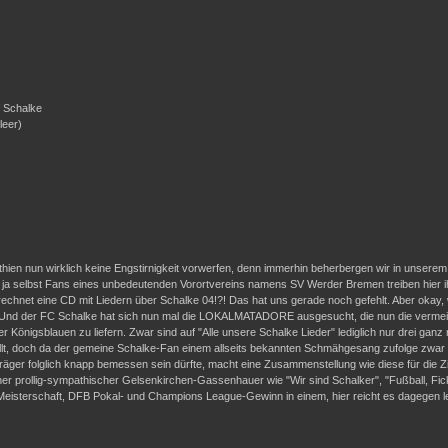
f Schalke
leer)
ien nun wirklich keine Engstirnigkeit vorwerfen, denn immerhin beherbergen wir in unserem 
ja selbst Fans eines unbedeutenden Vorortvereins namens SV Werder Bremen treiben hier ih
net eine CD mit Liedern über Schalke 04!?! Das hat uns gerade noch gefehlt. Aber okay, 
s! Und der FC Schalke hat sich nun mal die LOKALMATADORE ausgesucht, die nun die vermein
 Königsblauen zu liefern. Zwar sind auf "Alle unsere Schalke Lieder" lediglich nur drei gan
üllt, doch da der gemeine Schalke-Fan einem allseits bekannten Schmähgesang zufolge zwar ü
räger folglich knapp bemessen sein dürfte, macht eine Zusammenstellung wie diese für die Z
icher prollig-sympathischer Gelsenkirchen-Gassenhauer wie "Wir sind Schalker", "Fußball, F
 Meisterschaft, DFB Pokal- und Champions League-Gewinn in einem, hier reicht es dagegen le