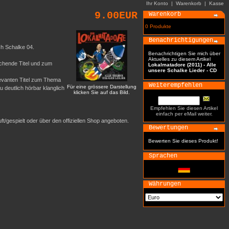
Ihr Konto
|
Warenkorb
|
Kasse
9.00EUR
Warenkorb
0 Produkte
Benachrichtigungen
ch Schalke 04.
Benachrichtigen Sie mich über
Aktuelles zu diesem Artikel
echende Titel und zum
Lokalmatadore (2011) - Alle
unsere Schalke Lieder - CD
elevanten Titel zum Thema
Weiterempfehlen
Für eine grössere Darstellung
u deutlich hörbar klanglich
klicken Sie auf das Bild.
Empfehlen Sie diesen Artikel
einfach per eMail weiter.
t/gespielt oder über den offiziellen Shop angeboten.
Bewertungen
Bewerten Sie dieses Produkt!
Sprachen
Währungen