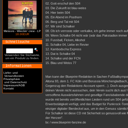
02. Gott erschuf den S04
03. Die Zukunft ist blau-weiss
04. Hier beim S04
05. Ein Abend im Posthorn
06. Berg und Tal mit S04
07. Wir sind Schalker
08. Ob ich verroste oder verkalke, ich gehe immer noch au
Meteors - Wreckin' crew - LP
18.00EUR
09. Wenn Schalke 04 nicht wär (wär das Pakstadion immer 
10. Fussball, Ficken, Alkohol
Schnellsuche
11. Schalke 04, Liebe im Revier
12. Kambodscha Express
13. Dat is Schalke 04
Verwenden Sie Stichworte,
um ein Produkt zu finden.
14. Schalke und der FCN
15. Blau und Weiss 77
Informationen
Liefer- und
Versandkosten
Man kann der Blueprint-Redaktion in Sachen Fußballsympath
Privatsphäre
Altona 93, dem 1. FC Köln und Borussia Mönchengladbach, 
und Datenschutz
Impressum/AGB
Gegenzug den Redaktions-Account sperrt…). Doch ausgerech
Kontakt
deinen Verein nicht aussuchen, dein Verein sucht dich au
versoffene Auswärtsfahrten und gesellige Fanclubabende der
wurde mit bereits veröffentlichten Liedern rund um S04 gef
Erwerbstätigkeit verfügt, und das Budget für Punkrock-Tont
einziger digitaler Bierdeckel aus, um in den Genuss sämtl
Für Schalker ist diese CD mit Sicherheit so genussvoll wie
der Herzen".
bc / www.blueprint-fanzine.de