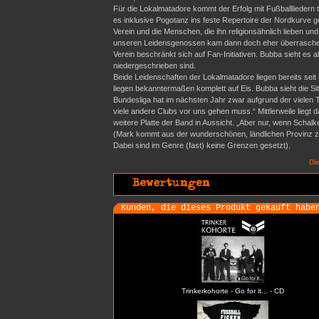
Für die Lokalmatadore kommt der Erfolg mit Fußballliedern 
es inklusive Pogotanz ins feste Repertoire der Nordkurve g
Verein und die Menschen, die ihn religionsähnlich lieben u
unseren Leidensgenossen kam dann doch eher überraschend
Verein beschränkt sich auf Fan-Initiativen. Bubba sieht es 
niedergeschrieben sind.
Beide Leidenschaften der Lokalmatadore liegen bereits seit
liegen bekanntermaßen komplett auf Eis. Bubba sieht die S
Bundesliga hat im nächsten Jahr zwar aufgrund der vielen Tr
viele andere Clubs vor uns gehen muss.“ Mittlerweile liegt 
weitere Platte der Band in Aussicht. „Aber nur, wenn Schalk
(Mark kommt aus der wunderschönen, ländlichen Provinz zw
Dabei sind im Genre (fast) keine Grenzen gesetzt).
Di
Kunden, die dieses Produkt gekauft habe
Trinkerkohorte - Go for it... - CD