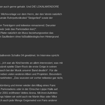
tte man auch gerne gehabt. Und DIE LOKALMATADORE
e Wichsvorlage vor dem Herrn, der den Verein natürlich
rale Ruhrpottvolkslied "Steigerlied" sowie der
en Tonträgern und teilweise remastered. Darunter
wär (wär das Parkstadion leer)".
ie Platte natürlich ein Muss beziehungsweise das
aufliedern ohne fußballideologischen Hintergrund.
llverein Schalke 04 gewidmet. Im Interview spricht
„Ich war als Kind bereits an allem interessiert, was mit
lzeit spielte Glam-Rock die erste Geige in seinen
auch bei der Musik unserer Band deutlich“. Für die
, neben vielen anderen Alben und Projekten. Besonders
rankheiten. „Das wussten wir vorher teilweise gar nicht,
Nürnberg und immer wieder den Alltag eines Fans
 Parkstadions oder in der Emscher-Lippe-Halle auf.
2001 eröffneten Veltins-Arena. Mit ihren Auftritten
gs hätten wir wohl auch nie Martin Max oder Mike
ürlich auch jede Menge Gegenwind von Fans anderer