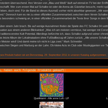
trotzdem überraschend. Ihre Version von „Blau und Weiß“ läuft auf einmal im TV bei der Erö
eschafft. Wer zum ersten Mal auf Schalke ist oder die Arena als Gästefan besucht, merkt spä
nd leben, doch sind. Für die Band ist dieses Ausmaß vorher nicht absehbar gewesen: „Wir ware
.“ Dennoch kam es nie zu einer offiziellen Zusammenarbeit zwischen dem Verein Schalke
als besonders schwierig an, in einer offiziellen Zusammenarbeit die Texte ihrer Songs in dem 
 über einem Jahr brach. Bis auf wenige Ausnahmen finden die Spiele des FC Schalke 04 seith
ituation aus einem anderen Blickwinkel: „Was ich am meisten vermisse, hat weniger mit Cor
aditionsvereine Kult-Potential. Allerdings befürchte ich, dass Schalke aufgrund seiner chro
das letzte Album der Lokalmatadore ohne Fußballbezug elf Jahre zurück, „Alle unsere Schalker
e Meister wird! Und damit meine ich nicht in Liga zwei.“ Mark Schneider
ischen Siegen und Marburg an der Lahn. Ob kleine Acts im Club oder Musikgiganten vor Ta
eses Produkt haben wir am Donnerstag, 29. September 2011 in unseren Katalog aufgenommen.
n, haben auch folgende Produkte gekauft:
Quellmann - Alle anne Luft - LP
L