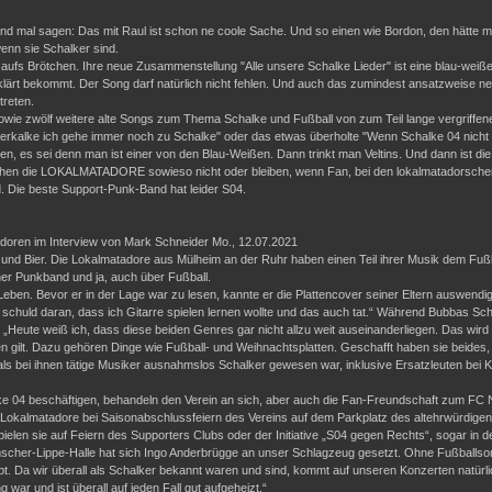
and mal sagen: Das mit Raul ist schon ne coole Sache. Und so einen wie Bordon, den hä
enn sie Schalker sind.
 aufs Brötchen. Ihre neue Zusammenstellung "Alle unsere Schalke Lieder" ist eine blau-weiß
lärt bekommt. Der Song darf natürlich nicht fehlen. Und auch das zumindest ansatzweise neut
treten.
sowie zwölf weitere alte Songs zum Thema Schalke und Fußball von zum Teil lange vergriffen
r verkalke ich gehe immer noch zu Schalke" oder das etwas überholte "Wenn Schalke 04 nicht 
agen, es sei denn man ist einer von den Blau-Weißen. Dann trinkt man Veltins. Und dann ist d
hen die LOKALMATADORE sowieso nicht oder bleiben, wenn Fan, bei den lokalmatadorschen S
. Die beste Support-Punk-Band hat leider S04.
oren im Interview von Mark Schneider Mo., 12.07.2021
nd Bier. Die Lokalmatadore aus Mülheim an der Ruhr haben einen Teil ihrer Musik dem Fußba
er Punkband und ja, auch über Fußball.
eben. Bevor er in der Lage war zu lesen, kannte er die Plattencover seiner Eltern auswendig. 
chuld daran, dass ich Gitarre spielen lernen wollte und das auch tat.“ Während Bubbas Schu
 „Heute weiß ich, dass diese beiden Genres gar nicht allzu weit auseinanderliegen. Das wird 
en gilt. Dazu gehören Dinge wie Fußball- und Weihnachtsplatten. Geschafft haben sie beides
als bei ihnen tätige Musiker ausnahmslos Schalker gewesen war, inklusive Ersatzleuten bei K
ke 04 beschäftigen, behandeln den Verein an sich, aber auch die Fan-Freundschaft zum FC 
e Lokalmatadore bei Saisonabschlussfeiern des Vereins auf dem Parkplatz des altehrwürdigen
len sie auf Feiern des Supporters Clubs oder der Initiative „S04 gegen Rechts“, sogar in der 
mscher-Lippe-Halle hat sich Ingo Anderbrügge an unser Schlagzeug gesetzt. Ohne Fußballson
abt. Da wir überall als Schalker bekannt waren und sind, kommt auf unseren Konzerten nat
 war und ist überall auf jeden Fall gut aufgeheizt.“