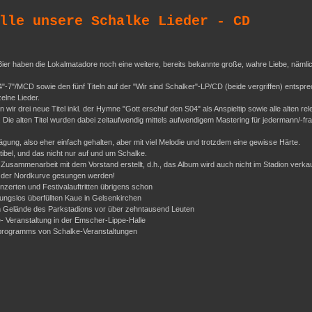
lle unsere Schalke Lieder - CD
er haben die Lokalmatadore noch eine weitere, bereits bekannte große, wahre Liebe, nämli
04"-7"/MCD sowie den fünf Titeln auf der "Wir sind Schalker"-LP/CD (beide vergriffen) entspr
elne Lieder.
ir drei neue Titel inkl. der Hymne "Gott erschuf den S04" als Anspieltip sowie alle alten r
. Die alten Titel wurden dabei zeitaufwendig mittels aufwendigem Mastering für jedermann/-fra
ägung, also eher einfach gehalten, aber mit viel Melodie und trotzdem eine gewisse Härte.
el, und das nicht nur auf und um Schalke.
Zusammenarbeit mit dem Vorstand erstellt, d.h., das Album wird auch nicht im Stadion verkauf
 in der Nordkurve gesungen werden!
zerten und Festivalauftritten übrigens schon
fnungslos überfüllten Kaue in Gelsenkirchen
 Gelände des Parkstadions vor über zehntausend Leuten
- Veranstaltung in der Emscher-Lippe-Halle
ikprogramms von Schalke-Veranstaltungen