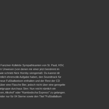
Fanziner-Kollektiv Sympathisanten von St. Pauli, HSV,
r Unwesen (von denen mir einer jetzt bestimmt im
wie schrieb Nick Hornby sinngemäß: Du kannst dir
tlich ehrenvolle Aufgabe haben, den Soundtrack für
z neue Fußballweisen enthalten und der Rest der CD
ber eine Flasche Bier, jedoch nicht über eine geregelte
ielgruppe durchaus Sinn: Nun reicht nämlich ein
icken, Alkohol" oder "Kambodscha Express" zu gelangen.
ider nur für 04 Sterne sowie den Titel "Fußballalbum