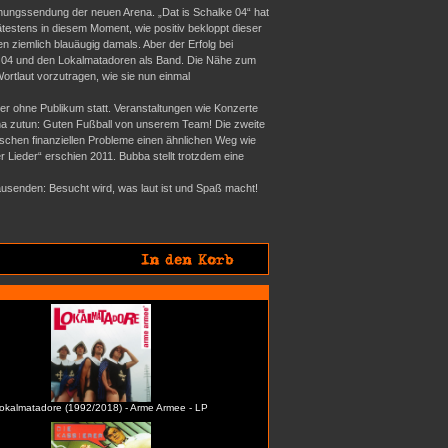
ffnungssendung der neuen Arena. „Dat is Schalke 04“ hat
testens in diesem Moment, wie positiv bekloppt dieser
n ziemlich blauäugig damals. Aber der Erfolg bei
 04 und den Lokalmatadoren als Band. Die Nähe zum
Wortlaut vorzutragen, wie sie nun einmal
er ohne Publikum statt. Veranstaltungen wie Konzerte
ona zutun: Guten Fußball von unserem Team! Die zweite
nischen finanziellen Probleme einen ähnlichen Weg wie
 Lieder“ erschien 2011. Bubba stellt trotzdem eine
usenden: Besucht wird, was laut ist und Spaß macht!
okalmatadore (1992/2018) - Arme Armee - LP