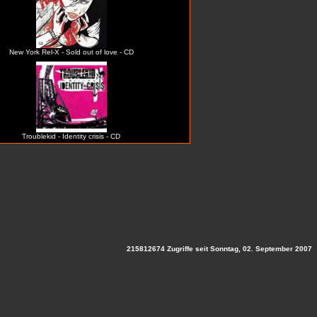
New York Rel-X - Sold out of love - CD
Troublekid - Identity crisis - CD
215812674 Zugriffe seit Sonntag, 02. September 2007