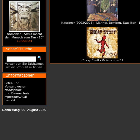
Kassierer (2003/2023) - Männer, Bomben, Satelliten -
Namenlos - Armut macht
den Mensch zum Tier - 10"
13.00EUR
Schnellsuche
Cheap Stuff - Victims of - CD
Verwenden Sie Stichworte,
um ein Produkt zu finden.
Informationen
Liefer- und
Versandkosten
Privatsphäre
und Datenschutz
Impressum/AGB
Kontakt
Donnerstag, 06. August 2026