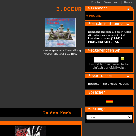
Ihr Konto
|
Warenkorb
|
Kasse
3.00EUR
Warenkorb
0 Produkte
Benachrichtigungen
Benachrichtigen Sie mich über
Aktuelles zu diesem Artikel
Lokalmatadore (1996) /
Klamydia: Kipsi. - CD
Für eine grössere Darstellung
Weiterempfehlen
klicken Sie auf das Bild.
Empfehlen Sie diesen Artikel
einfach per eMail weiter.
Bewertungen
Bewerten Sie dieses Produkt!
Sprachen
Währungen