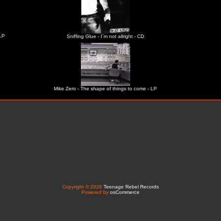
 LP
Sniffing Glue - I´m not allright - CD
Mike Zero - The shape of things to come - LP
Copyright © 2026
Teenage Rebel Records
Powered by
osCommerce