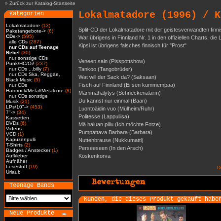
»
Zurück zur Katalog-Startseite
Lokalmatadore (1996) / K
Kategorien
Lokalmatadore
(13)
Split-CD der Lokalmatadore mit der geistesverwandten finn
Paketangebote->
(6)
CDs
->
(595)
War übrigens in Finnland Nr. 1 in den offiziellen Charts, d
alle CDs
(287)
Kipsi ist übrigens falsches finnisch für "Prost"
nur CDs auf Teenage
Rebel
(30)
nur sonstige CDs
Veneen sain (Pisspottshow)
Punk/HC/Oi!
(237)
nur CDs ...billy
(7)
Tankoo (Tangobrüder)
nur CDs Ska, Reggae,
Wat will der Sack da? (Saksaan)
Black Music
(5)
Fisch auf Finnland (Ei sen kummempaa)
nur CDs
Hardrock/Metal/Metalcore
(8)
Mammahälytys (Schneckenalarm)
nur CDs sonstige
Du kannst nur einmal (Baari)
Musik
(21)
LPs/10"->
(453)
Luontoäidin vuo (Mülheim/Ruhr)
7"->
(34)
Politesse (Lappuliisa)
Kassetten
DVDs
(6)
Mä haluan pillu (Ich möchte Fotze)
Videos
Pumpattava Barbara (Barbara)
VCD
(1)
Kapuzenpulli
Nuttenbrause (Nukkumatti)
T-Shirts
(2)
Perseeseen (In den Arsch)
Badges / Anstecker
(1)
Aufkleber
Koskenkorva
Aufnäher
Lesestoff
(19)
D
Urlaub
Teenage Bands
Kunden, die dieses Produkt gekauft habe
Neue Produkte