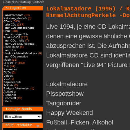
»
Zurück zur Katalog-Startseite
Lokalmatadore (1995) / K
Kategorien
HimmelAchtungPerkele -Do
Lokalmatadore
(13)
Paketangebote->
(6)
CDs
->
(595)
alle CDs
(287)
Live 1994, je eine CD Lokalm
nur CDs auf Teenage
Rebel
(30)
nur sonstige CDs
denen eine gewisse ähnliche 
Punk/HC/Oi!
(237)
nur CDs ...billy
(7)
nur CDs Ska, Reggae,
abzusprechen ist. Die Aufna
Black Music
(5)
nur CDs
Hardrock/Metal/Metalcore
(8)
Lokalmatadore CD sind identi
nur CDs sonstige
Musik
(21)
LPs/10"->
(453)
vergriffenen "Live 94" Picture
7"->
(34)
Kassetten
DVDs
(6)
Videos
VCD
(1)
Kapuzenpulli
Lokalmatadore
T-Shirts
(2)
Badges / Anstecker
(1)
Aufkleber
Pisspottshow
Aufnäher
Lesestoff
(19)
Urlaub
Tangobrüder
Teenage Bands
Happy Weekend
Fußball, Ficken, Alkohol
Neue Produkte