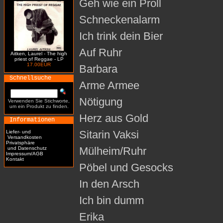
Geh wie ein Proll
Schneckenalarm
Ich trink dein Bier
Auf Ruhr
Aitken, Laurel - The high
priest of Reggae - LP
17.00EUR
Barbara
Schnellsuche
Arme Armee
Nötigung
Verwenden Sie Stichworte,
um ein Produkt zu finden.
Herz aus Gold
Informationen
Sitarin Vaksi
Liefer- und
Versandkosten
Privatsphäre
Mülheim/Ruhr
und Datenschutz
Impressum/AGB
Kontakt
Pöbel und Gesocks
In den Arsch
Ich bin dumm
Erika