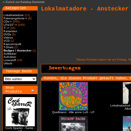
»
Zurück zur Katalog-Startseite
Lokalmatadore - Anstecker
Kategorien
Lokalmatadore
(13)
Paketangebote->
(6)
CDs->
(595)
LPs/10"->
(449)
7"->
(34)
Kassetten
DVDs
(6)
Videos
VCD
(1)
Kapuzenpulli
T-Shirts
(2)
Badges / Anstecker
(1)
Aufkleber
Aufnäher
Dieses Produkt haben wir am Freitag, 
Lesestoff
(19)
Urlaub
Teenage Bands
Kunden, die dieses Produkt gekauft haben, 
Neue
Produkte
Lokalmatadore -
Alko
Quellmann - Alle anne Luft - LP
Cock Sparrer - Same -