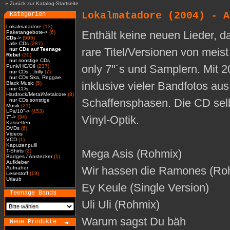
»
Zurück zur Katalog-Startseite
Lokalmatadore (2004) - A
Kategorien
Lokalmatadore
(13)
Enthält keine neuen Lieder, d
Paketangebote->
(6)
CDs
->
(595)
alle CDs
(287)
rare Titel/Versionen von meist
nur CDs auf Teenage
Rebel
(30)
nur sonstige CDs
only 7"´s und Samplern. Mit 2
Punk/HC/Oi!
(237)
nur CDs ...billy
(7)
nur CDs Ska, Reggae,
inklusive vieler Bandfotos aus
Black Music
(5)
nur CDs
Hardrock/Metal/Metalcore
(8)
Schaffensphasen. Die CD selbs
nur CDs sonstige
Musik
(21)
LPs/10"->
(453)
Vinyl-Optik.
7"->
(34)
Kassetten
DVDs
(6)
Videos
VCD
(1)
Kapuzenpulli
Mega Asis (Rohmix)
T-Shirts
(2)
Badges / Anstecker
(1)
Aufkleber
Wir hassen die Ramones (Ro
Aufnäher
Lesestoff
(19)
Urlaub
Ey Keule (Single Version)
Teenage Bands
Uli Uli (Rohmix)
Warum sagst Du bäh
Neue Produkte