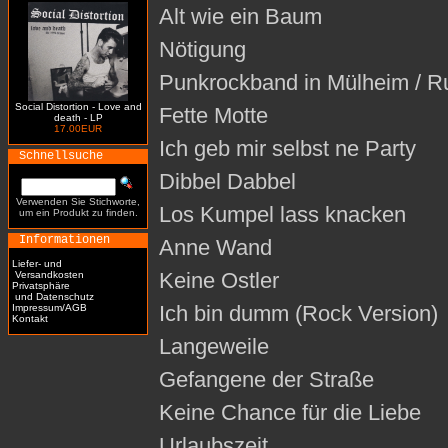
Alt wie ein Baum
Nötigung
Punkrockband in Mülheim / R
Social Distortion - Love and
Fette Motte
death - LP
17.00EUR
Ich geb mir selbst ne Party
Schnellsuche
Dibbel Dabbel
Verwenden Sie Stichworte,
Los Kumpel lass knacken
um ein Produkt zu finden.
Informationen
Anne Wand
Liefer- und
Keine Ostler
Versandkosten
Privatsphäre
und Datenschutz
Ich bin dumm (Rock Version)
Impressum/AGB
Kontakt
Langeweile
Gefangene der Straße
Keine Chance für die Liebe
Urlaubszeit