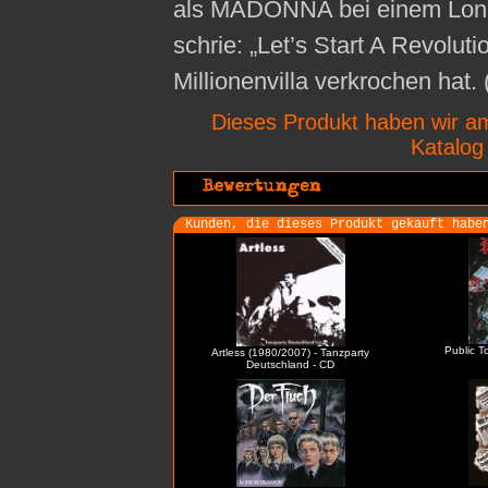
als MADONNA bei einem Londo
schrie: „Let’s Start A Revoluti
Millionenvilla verkrochen hat.
Dieses Produkt haben wir a
Katalo
Kunden, die dieses Produkt gekauft habe
Public T
Artless (1980/2007) - Tanzparty
Deutschland - CD