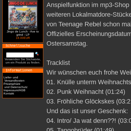
Anspielfunktion im mp3-Shop n
weiteren Lokalmatdore-Stücke
von Teenage Rebel schon mal
Jingo de Lunch - Axe to
Offizielles Erscheinungsdatum 
grind - LP
18.00EUR
Ostersamstag.
Schnellsuche
Verwenden Sie Stichworte,
Tracklist
um ein Produkt zu finden.
Informationen
Wir wünschen euch frohe Wei
Liefer- und
01. Knülle unterm Weihnacht
Versandkosten
Privatsphäre
und Datenschutz
02. Punk Weihnacht (01:24)
Impressum/AGB
Kontakt
03. Fröhliche Glöckskes (03:2
Und das ist unser Geschenk:
04. Intro/ Ja wat denn??! (03:
05. Tangobrüder (01:49)