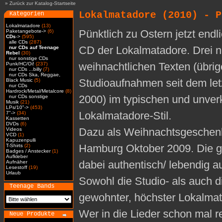
»
Zurück zur Katalog-Startseite
Lokalmatadore (2010) - P
Kategorien
Lokalmatadore
(13)
Pünktlich zu Ostern jetzt endl
Paketangebote->
(6)
CDs
->
(595)
alle CDs
(287)
CD der Lokalmatadore. Drei n
nur CDs auf Teenage
Rebel
(30)
nur sonstige CDs
weihnachtlichen Texten (übrig
Punk/HC/Oi!
(237)
nur CDs ...billy
(7)
nur CDs Ska, Reggae,
Studioaufnahmen seit dem le
Black Music
(5)
nur CDs
Hardrock/Metal/Metalcore
(8)
2000) im typischen und unve
nur CDs sonstige
Musik
(21)
LPs/10"->
(453)
Lokalmatadore-Stil.
7"->
(34)
Kassetten
DVDs
(6)
Dazu als Weihnachtsgeschenk 
Videos
VCD
(1)
Kapuzenpulli
Hamburg Oktober 2009. Die g
T-Shirts
(2)
Badges / Anstecker
(1)
Aufkleber
dabei authentisch/ lebendig au
Aufnäher
Lesestoff
(19)
Urlaub
Sowohl die Studio- als auch 
Teenage Bands
gewohnter, höchster Lokalmat
Wer in die Lieder schon mal r
Neue Produkte