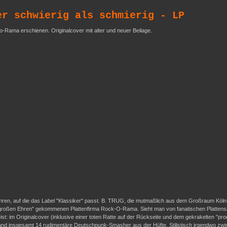
er schwierig als schmierig - LP
o-Rama erschienen. Originalcover mit alter und neuer Beilage.
ren, auf die das Label "Klassiker" passt. B. TRUG, die mutmaßlich aus dem Großraum Köln s
u "großen Ehren" gekommenen Plattenfirma Rock-O-Rama. Sieht man von fanatischen Plattensa
t: im Originalcover (inklusive einer toten Ratte auf der Rückseite und dem gekrakelten "pro
die Band insgesamt 14 rudimentäre Deutschpunk-Smasher aus der Hüfte. Stilistisch irgendw