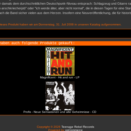
 damals dem durchschnittlichen Deutschpunk-Niveau entsprach: Schlagzeug und Gitarre ratte
 arschkriecherjob" oder "ich werde älter, aber nicht normal", die in diesen Tagen für eine S
rach die Band sicher vielen aus dem Herzen. Insofern eine Neuveröffentlichung, die für histor
ieses Produkt haben wir am Donnerstag, 31. Juli 2008 in unseren Katalog aufgenommen.
haben auch folgende Produkte gekauft:
Magnificent - Hit and run - LP
Profis - Neue Sensationen und alte Geheimnisse - CD
Copyright © 2026
Teenage Rebel Records
Powered by
osCommerce