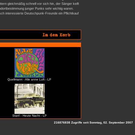
rn gleichmäßig schnell vor sich hin, der Sänger keift
tandortbestimmung junger Punks sehr wichtig waren.
isch interessierte Deutschpunk-Freunde ein Pflichtkauf
Quellmann - Alle anne Luft - LP
Start! - Heute Nacht - LP
216876838 Zugriffe seit Sonntag, 02. September 2007