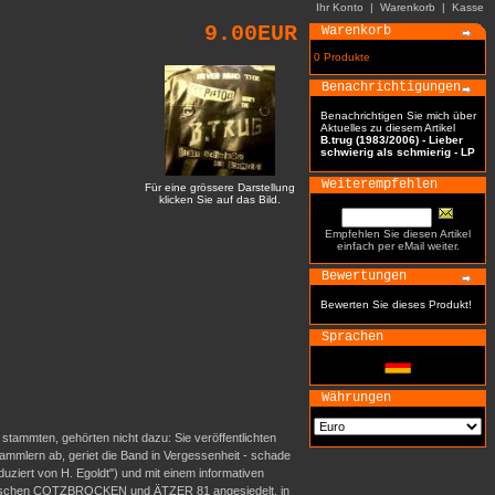
Ihr Konto
|
Warenkorb
|
Kasse
9.00EUR
Warenkorb
0 Produkte
Benachrichtigungen
Benachrichtigen Sie mich über
Aktuelles zu diesem Artikel
B.trug (1983/2006) - Lieber
schwierig als schmierig - LP
Weiterempfehlen
Für eine grössere Darstellung
klicken Sie auf das Bild.
Empfehlen Sie diesen Artikel
einfach per eMail weiter.
Bewertungen
Bewerten Sie dieses Produkt!
Sprachen
Währungen
tammten, gehörten nicht dazu: Sie veröffentlichten
mmlern ab, geriet die Band in Vergessenheit - schade
duziert von H. Egoldt") und mit einem informativen
o zwischen COTZBROCKEN und ÄTZER 81 angesiedelt, in