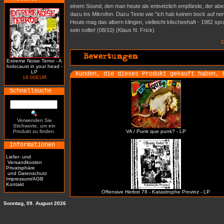
einem Sound, den man heute als entsetzlich empfände, der aber
dazu ins Mikrofon. Dazu Texte wie "ich hab keinen bock auf nen
Heute mag das albern klingen, vielleicht klischeehaft - 1982 sp
sein sollte! (08/10) (Klaus N. Frick)
D
Extreme Noise Terror - A
holocaust in your head -
LP
Kunden, die dieses Produkt gekauft haben, 
18.00EUR
Schnellsuche
Verwenden Sie
Stichworte, um ein
Produkt zu finden.
VA / Punk que punk? - LP
Informationen
Liefer- und
Versandkosten
Privatsphäre
und Datenschutz
Impressum/AGB
Kontakt
Offensive Herbst 78 - Katastrophe Provinz - LP
Sonntag, 09. August 2026