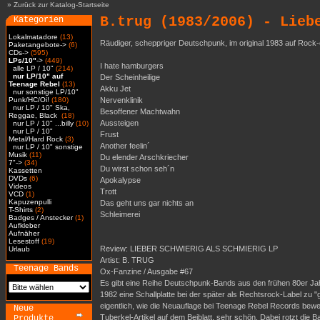
»
Zurück zur Katalog-Startseite
B.trug (1983/2006) - Lieb
Kategorien
Lokalmatadore
(13)
Räudiger, scheppriger Deutschpunk, im original 1983 auf Rock-
Paketangebote->
(6)
CDs->
(595)
LPs/10"
->
(449)
I hate hamburgers
alle LP / 10"
(214)
nur LP/10" auf
Der Scheinheilige
Teenage Rebel
(13)
Akku Jet
nur sonstige LP/10"
Punk/HC/Oi!
(180)
Nervenklinik
nur LP / 10" Ska,
Besoffener Machtwahn
Reggae, Black
(18)
Aussteigen
nur LP / 10" ...billy
(10)
nur LP / 10"
Frust
Metal/Hard Rock
(3)
Another feelin´
nur LP / 10" sonstige
Musik
(11)
Du elender Arschkriecher
7"->
(34)
Du wirst schon seh´n
Kassetten
DVDs
(6)
Apokalypse
Videos
Trott
VCD
(1)
Kapuzenpulli
Das geht uns gar nichts an
T-Shirts
(2)
Schleimerei
Badges / Anstecker
(1)
Aufkleber
Aufnäher
Lesestoff
(19)
Review: LIEBER SCHWIERIG ALS SCHMIERIG LP
Urlaub
Artist: B. TRUG
Teenage Bands
Ox-Fanzine / Ausgabe #67
Es gibt eine Reihe Deutschpunk-Bands aus den frühen 80er Jah
1982 eine Schallplatte bei der später als Rechtsrock-Label z
eigentlich, wie die Neuauflage bei Teenage Rebel Records beweis
Neue
Tuberkel-Artikel auf dem Beiblatt, sehr schön. Dabei rotzt 
Produkte