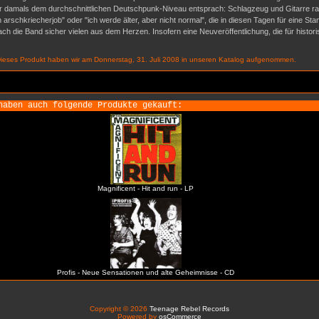
 damals dem durchschnittlichen Deutschpunk-Niveau entsprach: Schlagzeug und Gitarre ratte
 arschkriecherjob" oder "ich werde älter, aber nicht normal", die in diesen Tagen für eine S
rach die Band sicher vielen aus dem Herzen. Insofern eine Neuveröffentlichung, die für histor
ieses Produkt haben wir am Donnerstag, 31. Juli 2008 in unseren Katalog aufgenommen.
haben auch folgende Produkte gekauft:
Magnificent - Hit and run - LP
Profis - Neue Sensationen und alte Geheimnisse - CD
Copyright © 2026
Teenage Rebel Records
Powered by
osCommerce