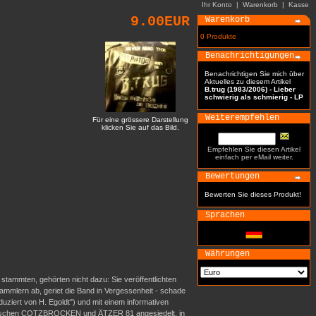
Ihr Konto
|
Warenkorb
|
Kasse
9.00EUR
Warenkorb
0 Produkte
Benachrichtigungen
Benachrichtigen Sie mich über
Aktuelles zu diesem Artikel
B.trug (1983/2006) - Lieber
schwierig als schmierig - LP
Weiterempfehlen
Für eine grössere Darstellung
klicken Sie auf das Bild.
Empfehlen Sie diesen Artikel
einfach per eMail weiter.
Bewertungen
Bewerten Sie dieses Produkt!
Sprachen
Währungen
tammten, gehörten nicht dazu: Sie veröffentlichten
mmlern ab, geriet die Band in Vergessenheit - schade
duziert von H. Egoldt") und mit einem informativen
o zwischen COTZBROCKEN und ÄTZER 81 angesiedelt, in