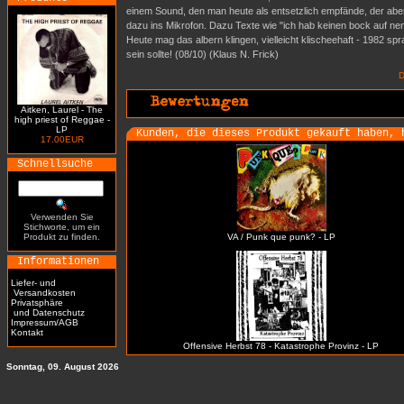
einem Sound, den man heute als entsetzlich empfände, der aber
dazu ins Mikrofon. Dazu Texte wie "ich hab keinen bock auf nen
Heute mag das albern klingen, vielleicht klischeehaft - 1982 sp
sein sollte! (08/10) (Klaus N. Frick)
D
Aitken, Laurel - The
high priest of Reggae -
LP
Kunden, die dieses Produkt gekauft haben, 
17.00EUR
Schnellsuche
Verwenden Sie
Stichworte, um ein
Produkt zu finden.
VA / Punk que punk? - LP
Informationen
Liefer- und
Versandkosten
Privatsphäre
und Datenschutz
Impressum/AGB
Kontakt
Offensive Herbst 78 - Katastrophe Provinz - LP
Sonntag, 09. August 2026