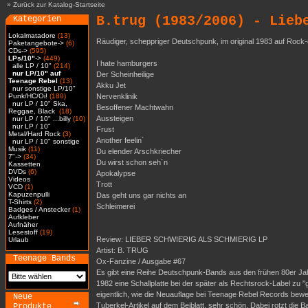
»
Zurück zur Katalog-Startseite
B.trug (1983/2006) - Lieb
Kategorien
Lokalmatadore
(13)
Räudiger, scheppriger Deutschpunk, im original 1983 auf Rock-
Paketangebote->
(6)
CDs->
(595)
LPs/10"
->
(449)
I hate hamburgers
alle LP / 10"
(214)
nur LP/10" auf
Der Scheinheilige
Teenage Rebel
(13)
Akku Jet
nur sonstige LP/10"
Punk/HC/Oi!
(180)
Nervenklinik
nur LP / 10" Ska,
Besoffener Machtwahn
Reggae, Black
(18)
Aussteigen
nur LP / 10" ...billy
(10)
nur LP / 10"
Frust
Metal/Hard Rock
(3)
Another feelin´
nur LP / 10" sonstige
Musik
(11)
Du elender Arschkriecher
7"->
(34)
Du wirst schon seh´n
Kassetten
DVDs
(6)
Apokalypse
Videos
Trott
VCD
(1)
Kapuzenpulli
Das geht uns gar nichts an
T-Shirts
(2)
Schleimerei
Badges / Anstecker
(1)
Aufkleber
Aufnäher
Lesestoff
(19)
Review: LIEBER SCHWIERIG ALS SCHMIERIG LP
Urlaub
Artist: B. TRUG
Teenage Bands
Ox-Fanzine / Ausgabe #67
Es gibt eine Reihe Deutschpunk-Bands aus den frühen 80er Jah
1982 eine Schallplatte bei der später als Rechtsrock-Label z
eigentlich, wie die Neuauflage bei Teenage Rebel Records beweis
Neue
Tuberkel-Artikel auf dem Beiblatt, sehr schön. Dabei rotzt 
Produkte