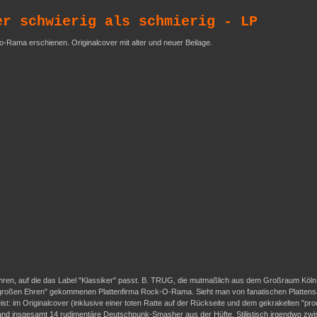
er schwierig als schmierig - LP
o-Rama erschienen. Originalcover mit alter und neuer Beilage.
ren, auf die das Label "Klassiker" passt. B. TRUG, die mutmaßlich aus dem Großraum Köln s
u "großen Ehren" gekommenen Plattenfirma Rock-O-Rama. Sieht man von fanatischen Plattensa
t: im Originalcover (inklusive einer toten Ratte auf der Rückseite und dem gekrakelten "pro
die Band insgesamt 14 rudimentäre Deutschpunk-Smasher aus der Hüfte. Stilistisch irgendw