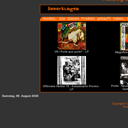
Kunden, die dieses Produkt gekauft haben, 
VA / Punk que punk? - LP
Magnificen
Profis - Neu
Offensive Herbst 78 - Katastrophe Provinz -
Geh
LP
Samstag, 08. August 2026
Copyright 
Po