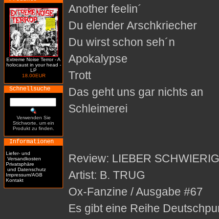
Another feelin´
Du elender Arschkriecher
Du wirst schon seh´n
Apokalypse
Extreme Noise Terror - A
holocaust in your head -
LP
Trott
18.00EUR
Schnellsuche
Das geht uns gar nichts an
Schleimerei
Verwenden Sie
Stichworte, um ein
Produkt zu finden.
Informationen
Liefer- und
Review: LIEBER SCHWIERI
Versandkosten
Privatsphäre
und Datenschutz
Artist: B. TRUG
Impressum/AGB
Kontakt
Ox-Fanzine / Ausgabe #67
Es gibt eine Reihe Deutschp