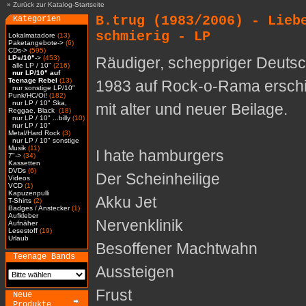
»
Zurück zur Katalog-Startseite
B.trug (1983/2006) - Lieb
Kategorien
schmierig - LP
Lokalmatadore
(13)
Paketangebote->
(6)
CDs->
(595)
LPs/10"
->
(453)
Räudiger, scheppriger Deutsc
alle LP / 10"
(216)
nur LP/10" auf
Teenage Rebel
(13)
1983 auf Rock-o-Rama erschi
nur sonstige LP/10"
Punk/HC/Oi!
(182)
nur LP / 10" Ska,
mit alter und neuer Beilage.
Reggae, Black
(18)
nur LP / 10" ...billy
(10)
nur LP / 10"
Metal/Hard Rock
(3)
nur LP / 10" sonstige
Musik
(11)
I hate hamburgers
7"->
(34)
Kassetten
DVDs
(6)
Der Scheinheilige
Videos
VCD
(1)
Kapuzenpulli
Akku Jet
T-Shirts
(2)
Badges / Anstecker
(1)
Aufkleber
Nervenklinik
Aufnäher
Lesestoff
(19)
Urlaub
Besoffener Machtwahn
Teenage Bands
Aussteigen
Frust
Neue
Produkte