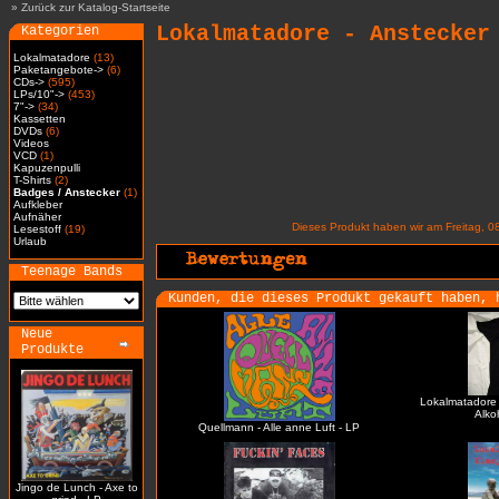
»
Zurück zur Katalog-Startseite
Lokalmatadore - Anstecker
Kategorien
Lokalmatadore
(13)
Paketangebote->
(6)
CDs->
(595)
LPs/10"->
(453)
7"->
(34)
Kassetten
DVDs
(6)
Videos
VCD
(1)
Kapuzenpulli
T-Shirts
(2)
Badges / Anstecker
(1)
Aufkleber
Aufnäher
Dieses Produkt haben wir am Freitag, 
Lesestoff
(19)
Urlaub
Teenage Bands
Kunden, die dieses Produkt gekauft haben, 
Neue
Produkte
Lokalmatadore -
Alko
Quellmann - Alle anne Luft - LP
Jingo de Lunch - Axe to