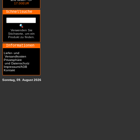
17.00EUR
Schnellsuche
Verwenden Sie
Stichworte, um ein
Produkt zu finden.
Informationen
Liefer- und
Versandkosten
Privatsphäre
und Datenschutz
Impressum/AGB
Kontakt
Sonntag, 09. August 2026