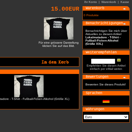
Ihr Konto
|
Warenkorb
|
Kasse
15.00EUR
Warenkorb
0 Produkte
Benachrichtigungen
Benachrichtigen Sie mich über
Aktuelles zu diesem Artikel
Lokalmatadore - T-Shirt -
Fußball-Ficken-Alkohol
Für eine grössere Darstellung
(Größe XXL)
klicken Sie auf das Bild.
Weiterempfehlen
Empfehlen Sie diesen Artikel
einfach per eMail weiter.
Bewertungen
Bewerten Sie dieses Produkt!
Sprachen
adore - T-Shirt - Fußball-Ficken-Alkohol (Größe XL)
Währungen