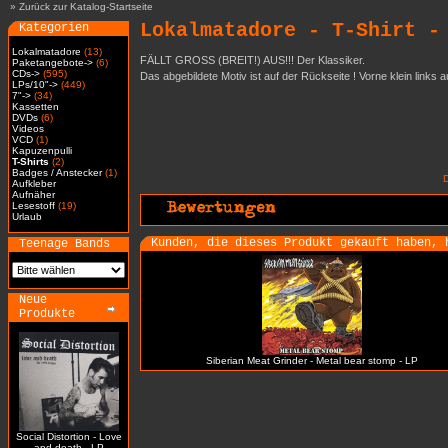
»
Zurück zur Katalog-Startseite
Lokalmatadore - T-Shirt -
Kategorien
Lokalmatadore
(13)
FÄLLT GROSS (BREIT!) AUS!!! Der Klassiker.
Paketangebote->
(6)
CDs->
(595)
Das abgebildete Motiv ist auf der Rückseite ! Vorne klein links 
LPs/10"->
(449)
7"->
(34)
Kassetten
DVDs
(6)
Videos
VCD
(1)
Kapuzenpulli
T-Shirts
(2)
Badges / Anstecker
(1)
Aufkleber
Aufnäher
Lesestoff
(19)
Urlaub
Kunden, die dieses Produkt gekauft haben, 
Teenage Bands
Neue
Produkte
Siberian Meat Grinder - Metal bear stomp - LP
Social Distortion - Love
and death - LP