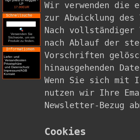
high priest of Reggae -
Wir verwenden die e
LP
17.00EUR
zur Abwicklung des 
Schnellsuche
Nach vollständiger 
Verwenden Sie
Stichworte, um ein
nach Ablauf der ste
Produkt zu finden.
Informationen
Vorschriften gelösc
Liefer- und
Versandkosten
Privatsphäre
hinausgehenden Date
und Datenschutz
Impressum/AGB
Kontakt
Wenn Sie sich mit I
nutzen wir Ihre Ema
Newsletter-Bezug ab
Cookies