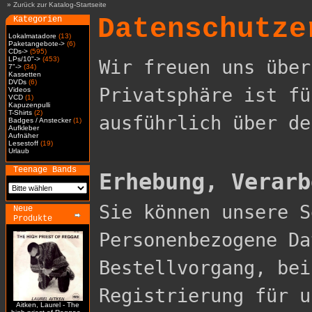
»
Zurück zur Katalog-Startseite
Datenschutze
Kategorien
Lokalmatadore
(13)
Paketangebote->
(6)
CDs->
(595)
LPs/10"->
(453)
Wir freuen uns über
7"->
(34)
Kassetten
DVDs
(6)
Privatsphäre ist fü
Videos
VCD
(1)
Kapuzenpulli
T-Shirts
(2)
ausführlich über de
Badges / Anstecker
(1)
Aufkleber
Aufnäher
Lesestoff
(19)
Urlaub
Teenage Bands
Erhebung, Verarb

Sie können unsere 
Neue
Produkte
Personenbezogene Da
Bestellvorgang, bei
Registrierung für u
Aitken, Laurel - The