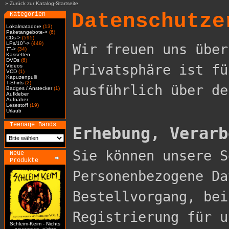
»
Zurück zur Katalog-Startseite
Datenschutze
Kategorien
Lokalmatadore
(13)
Paketangebote->
(6)
CDs->
(595)
LPs/10"->
(449)
Wir freuen uns über
7"->
(34)
Kassetten
DVDs
(6)
Privatsphäre ist fü
Videos
VCD
(1)
Kapuzenpulli
T-Shirts
(2)
ausführlich über de
Badges / Anstecker
(1)
Aufkleber
Aufnäher
Lesestoff
(19)
Urlaub
Teenage Bands
Erhebung, Verarb

Sie können unsere 
Neue
Produkte
Personenbezogene Da
Bestellvorgang, bei
Registrierung für u
Schleim-Keim - Nichts