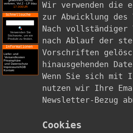
gewonnen, nichts
Wir verwenden die e
verloren, Vol.2 - LP blau
17.00EUR
zur Abwicklung des 
Schnellsuche
Nach vollständiger 
Verwenden Sie
Stichworte, um ein
nach Ablauf der ste
Produkt zu finden.
Informationen
Vorschriften gelösc
Liefer- und
Versandkosten
Privatsphäre
hinausgehenden Date
und Datenschutz
Impressum/AGB
Kontakt
Wenn Sie sich mit I
nutzen wir Ihre Ema
Newsletter-Bezug ab
Cookies