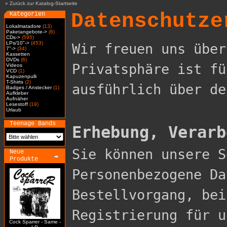
»
Zurück zur Katalog-Startseite
Datenschutze
Kategorien
Lokalmatadore
(13)
Paketangebote->
(6)
CDs->
(595)
LPs/10"->
(453)
Wir freuen uns über
7"->
(34)
Kassetten
DVDs
(6)
Privatsphäre ist fü
Videos
VCD
(1)
Kapuzenpulli
T-Shirts
(2)
ausführlich über de
Badges / Anstecker
(1)
Aufkleber
Aufnäher
Lesestoff
(19)
Urlaub
Teenage Bands
Erhebung, Verarb

Sie können unsere 
Neue
Produkte
Personenbezogene Da
Bestellvorgang, bei
Registrierung für u
Cock Sparrer - Same -