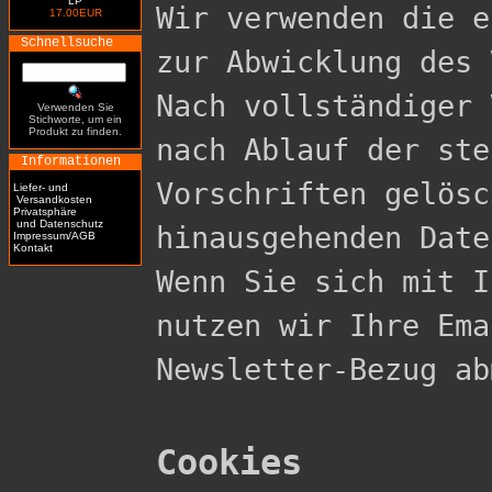
LP
Wir verwenden die e
17.00EUR
Schnellsuche
zur Abwicklung des 
Nach vollständiger 
Verwenden Sie
Stichworte, um ein
Produkt zu finden.
nach Ablauf der ste
Informationen
Vorschriften gelösc
Liefer- und
Versandkosten
Privatsphäre
und Datenschutz
hinausgehenden Date
Impressum/AGB
Kontakt
Wenn Sie sich mit I
nutzen wir Ihre Ema
Newsletter-Bezug ab
Cookies